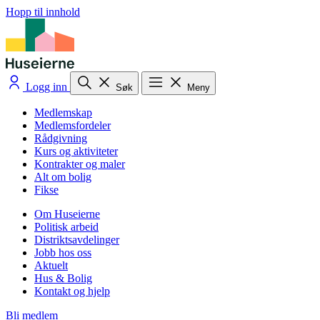
Hopp til innhold
Logg inn
Søk
Meny
Medlemskap
Medlemsfordeler
Rådgivning
Kurs og aktiviteter
Kontrakter og maler
Alt om bolig
Fikse
Om Huseierne
Politisk arbeid
Distriktsavdelinger
Jobb hos oss
Aktuelt
Hus & Bolig
Kontakt og hjelp
Bli medlem