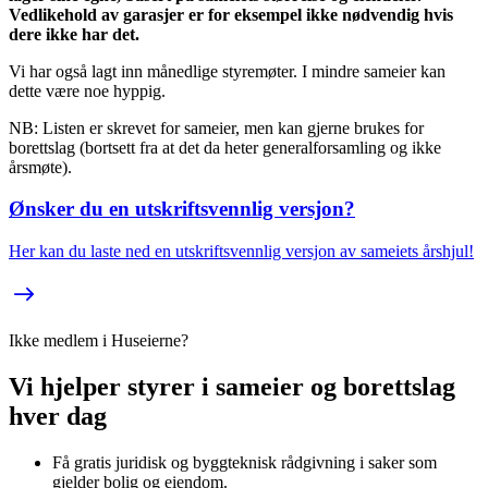
Vedlikehold av garasjer er for eksempel ikke nødvendig hvis
dere ikke har det.
Vi har også lagt inn månedlige styremøter. I mindre sameier kan
dette være noe hyppig.
NB: Listen er skrevet for sameier, men kan gjerne brukes for
borettslag (bortsett fra at det da heter generalforsamling og ikke
årsmøte).
Ønsker du en utskriftsvennlig versjon?
Her kan du laste ned en utskriftsvennlig versjon av sameiets årshjul!
Ikke medlem i Huseierne?
Vi hjelper styrer i sameier og borettslag
hver dag
Få gratis juridisk og byggteknisk rådgivning i saker som
gjelder bolig og eiendom.