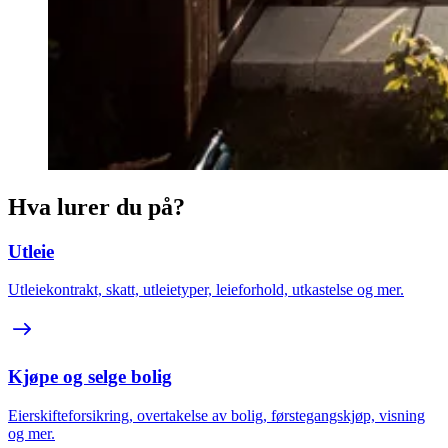
Hva lurer du på?
Utleie
Utleiekontrakt, skatt, utleietyper, leieforhold, utkastelse og mer.
Kjøpe og selge bolig
Eierskifteforsikring, overtakelse av bolig, førstegangskjøp, visning
og mer.