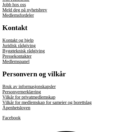
Jobb hos oss
Meld deg på nyhetsbrev
Medlemsfordeler
Kontakt
Kontakt og hjelp
Juridisk rådgiving
Byggteknisk rådgiving
Pressekontakter
Medlemspanel
Personvern og vilkår
Bruk av informasjonskapsler
Personvernerklæring
Vilkår for privatmedlemskap
Vilkår for medlemskap for sameier og borettslag
Åpenhetsloven
Facebook