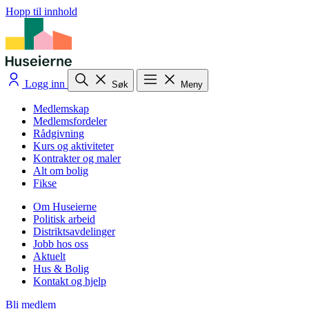
Hopp til innhold
Logg inn
Søk
Meny
Medlemskap
Medlemsfordeler
Rådgivning
Kurs og aktiviteter
Kontrakter og maler
Alt om bolig
Fikse
Om Huseierne
Politisk arbeid
Distriktsavdelinger
Jobb hos oss
Aktuelt
Hus & Bolig
Kontakt og hjelp
Bli medlem