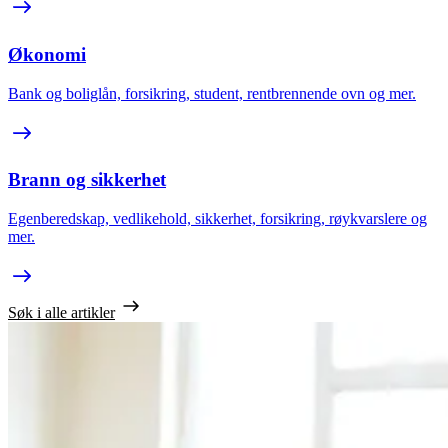
Økonomi
Bank og boliglån, forsikring, student, rentbrennende ovn og mer.
Brann og sikkerhet
Egenberedskap, vedlikehold, sikkerhet, forsikring, røykvarslere og
mer.
Søk i alle artikler