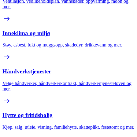
Ventilasjon, vedlikeholdsplan, vannskader, oppvarming, radon og
mer.
Inneklima og miljø
Støy, asbest, fukt og muggsopp, skadedyr, drikkevann og mer.
Håndverkstjenester
Velge håndverker, håndverkerkontrakt, håndverkertjenesteloven og
mer.
Hytte og fritidsbolig
Kjøp, salg, utleie, visning, familiehytte, skatteplikt, festetomt og mer.