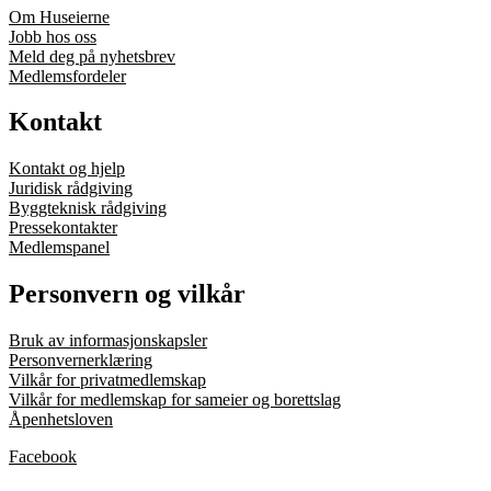
Om Huseierne
Jobb hos oss
Meld deg på nyhetsbrev
Medlemsfordeler
Kontakt
Kontakt og hjelp
Juridisk rådgiving
Byggteknisk rådgiving
Pressekontakter
Medlemspanel
Personvern og vilkår
Bruk av informasjonskapsler
Personvernerklæring
Vilkår for privatmedlemskap
Vilkår for medlemskap for sameier og borettslag
Åpenhetsloven
Facebook