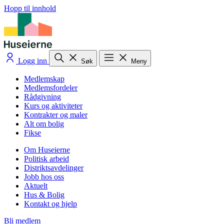
Hopp til innhold
Logg inn
Søk
Meny
Medlemskap
Medlemsfordeler
Rådgivning
Kurs og aktiviteter
Kontrakter og maler
Alt om bolig
Fikse
Om Huseierne
Politisk arbeid
Distriktsavdelinger
Jobb hos oss
Aktuelt
Hus & Bolig
Kontakt og hjelp
Bli medlem