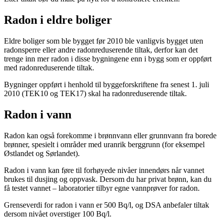
Radon i eldre boliger
Eldre boliger som ble bygget før 2010 ble vanligvis bygget uten
radonsperre eller andre radonreduserende tiltak, derfor kan det
trenge inn mer radon i disse bygningene enn i bygg som er oppført
med radonreduserende tiltak.
Bygninger oppført i henhold til byggeforskriftene fra senest 1. juli
2010 (TEK10 og TEK17) skal ha radonreduserende tiltak.
Radon i vann
Radon kan også forekomme i brønnvann eller grunnvann fra borede
brønner, spesielt i områder med uranrik berggrunn (for eksempel
Østlandet og Sørlandet).
Radon i vann kan føre til forhøyede nivåer innendørs når vannet
brukes til dusjing og oppvask. Dersom du har privat brønn, kan du
få testet vannet – laboratorier tilbyr egne vannprøver for radon.
Grenseverdi for radon i vann er 500 Bq/l, og DSA anbefaler tiltak
dersom nivået overstiger 100 Bq/l.