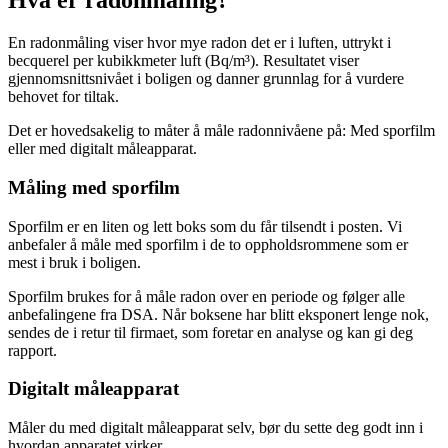
Hva er radonmåling?
En radonmåling viser hvor mye radon det er i luften, uttrykt i
becquerel per kubikkmeter luft (Bq/m³). Resultatet viser
gjennomsnittsnivået i boligen og danner grunnlag for å vurdere
behovet for tiltak.
Det er hovedsakelig to måter å måle radonnivåene på: Med sporfilm
eller med digitalt måleapparat.
Måling med sporfilm
Sporfilm er en liten og lett boks som du får tilsendt i posten. Vi
anbefaler å måle med sporfilm i de to oppholdsrommene som er
mest i bruk i boligen.
Sporfilm brukes for å måle radon over en periode og følger alle
anbefalingene fra DSA. Når boksene har blitt eksponert lenge nok,
sendes de i retur til firmaet, som foretar en analyse og kan gi deg
rapport.
Digitalt måleapparat
Måler du med digitalt måleapparat selv, bør du sette deg godt inn i
hvordan apparatet virker.