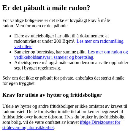
Er det påbudt å måle radon?
For vanlige boligeiere er det ikke et lovpålagt krav å måle
radon. Men for noen er det påbudt:
Eiere av utleieboliger har plikt til å dokumentere at
radonnivået er under 200 Bq/m³.
Les mer om radonmåling
ved utleie
.
Sameier og borettslag har samme plikt.
Les mer om radon og
vedlikeholdsansvar i sameier og borettslag
.
Arbeidsgivere må også måle radon dersom ansatte oppholder
seg i bygget regelmessig.
Selv om det ikke er påbudt for private, anbefales det sterkt å måle
for egen trygghet.
Krav for utleie av hytter og fritidsboliger
Utleie av hytter og andre fritidsboliger er ikke omfattet av kravet til
radonnivået. Dette forutsetter imidlertid at bruken er begrenset til
fritidsutleie over kortere tidsrom. Hvis du bruker hytte/fritidsbolig
som bolig, vil de være omfattet av kravet
ifølge Direktoratet for
strålevern og atomsikkerhet
.