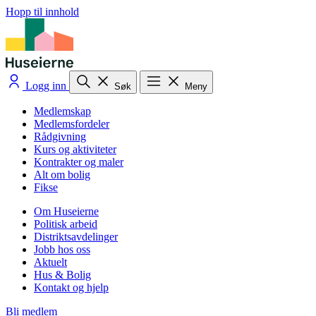
Hopp til innhold
Logg inn
Søk
Meny
Medlemskap
Medlemsfordeler
Rådgivning
Kurs og aktiviteter
Kontrakter og maler
Alt om bolig
Fikse
Om Huseierne
Politisk arbeid
Distriktsavdelinger
Jobb hos oss
Aktuelt
Hus & Bolig
Kontakt og hjelp
Bli medlem