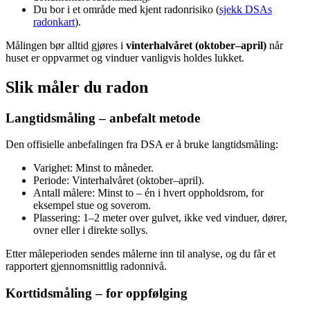
Du bor i et område med kjent radonrisiko (
sjekk DSAs
radonkart
).
Målingen bør alltid gjøres i
vinterhalvåret (oktober–april)
når
huset er oppvarmet og vinduer vanligvis holdes lukket.
Slik måler du radon
Langtidsmåling – anbefalt metode
Den offisielle anbefalingen fra DSA er å bruke langtidsmåling:
Varighet: Minst to måneder.
Periode: Vinterhalvåret (oktober–april).
Antall målere: Minst to – én i hvert oppholdsrom, for
eksempel stue og soverom.
Plassering: 1–2 meter over gulvet, ikke ved vinduer, dører,
ovner eller i direkte sollys.
Etter måleperioden sendes målerne inn til analyse, og du får et
rapportert gjennomsnittlig radonnivå.
Korttidsmåling – for oppfølging