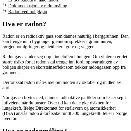
Dokumentasjon av radonmåling
Radon ved boligkjøp
Hva er radon?
Radon er en radioaktiv gass som dannes naturlig i berggrunnen. Den
kan trenge inn i bygninger gjennom sprekker i grunnmuren,
rørgjennomføringer og utettheter i gulv og vegger.
Radongass samler seg opp i
inneluften
i boligen
.
Om vinteren
er det
større risiko for at radon skal trenge inn fordi
oppvarmingen av
boligen skaper en skorsteinseffekt som trekker
radongassen opp fra
grunnen.
Derfor skal r
adon måles mellom midten av oktober og midten av
april.
Når gassen brytes ned, dannes radioaktive partikler som fester seg i
luftveiene når du puster. Over tid kan dette øke risikoen for
lungekreft. Ifølge Direktoratet for strålevern og atomsikkerhet
(DSA) anslås radon å forårsake rundt 300 lungekrefttilfeller i Norge
hvert år.