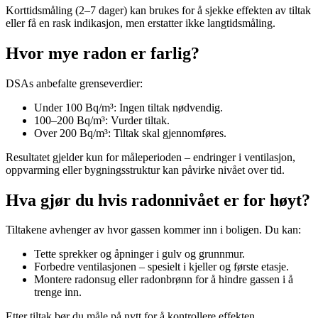
Korttidsmåling (2–7 dager) kan brukes for å sjekke effekten av tiltak
eller få en rask indikasjon, men erstatter ikke langtidsmåling.
Hvor mye radon er farlig?
DSAs anbefalte grenseverdier:
Under 100 Bq/m³: Ingen tiltak nødvendig.
100–200 Bq/m³: Vurder tiltak.
Over 200 Bq/m³: Tiltak skal gjennomføres.
Resultatet gjelder kun for måleperioden – endringer i ventilasjon,
oppvarming eller bygningsstruktur kan påvirke nivået over tid.
Hva gjør du hvis radonnivået er for høyt?
Tiltakene avhenger av hvor gassen kommer inn i boligen. Du kan:
Tette sprekker og åpninger i gulv og grunnmur.
Forbedre ventilasjonen – spesielt i kjeller og første etasje.
Montere radonsug eller radonbrønn for å hindre gassen i å
trenge inn.
Etter tiltak bør du måle på nytt for å kontrollere effekten.