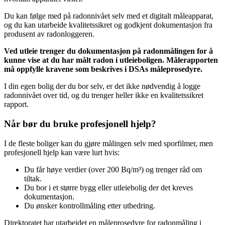
Du kan følge med på radonnivået selv med et digitalt måleapparat,
og du kan utarbeide kvalitetssikret og godkjent dokumentasjon fra
produsent av radonloggeren.
Ved utleie trenger du dokumentasjon på radonmålingen for å
kunne vise at du har målt radon i utleieboligen. Målerapporten
må oppfylle kravene som beskrives i DSAs måleprosedyre.
I din egen bolig der du bor selv, er det ikke nødvendig å logge
radonnivået over tid, og du trenger heller ikke en kvalitetssikret
rapport.
Når bør du bruke profesjonell hjelp?
I de fleste boliger kan du gjøre målingen selv med sporfilmer, men
profesjonell hjelp kan være lurt hvis:
Du får høye verdier (over 200 Bq/m³) og trenger råd om
tiltak.
Du bor i et større bygg eller utleiebolig der det kreves
dokumentasjon.
Du ønsker kontrollmåling etter utbedring.
Direktoratet har utarbeidet en måleprosedyre for radonmåling i