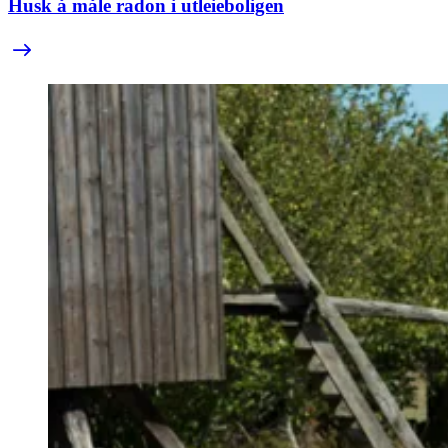
Husk å måle radon i utleieboligen