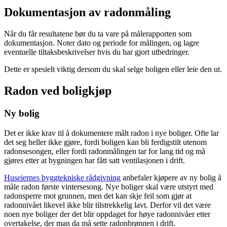
Dokumentasjon av radonmåling
Når du får resultatene bør du ta vare på målerapporten som
dokumentasjon. Noter dato og periode for målingen, og lagre
eventuelle tiltaksbeskrivelser hvis du har gjort utbedringer.
Dette er spesielt viktig dersom du skal selge boligen eller leie den ut.
Radon ved boligkjøp
Ny bolig
Det er ikke krav til å dokumentere målt radon i nye boliger. Ofte lar
det seg heller ikke gjøre, fordi boligen kan bli ferdigstilt utenom
radonsesongen, eller fordi radonmålingen tar for lang tid og må
gjøres etter at bygningen har fått satt ventilasjonen i drift.
Huseiernes byggtekniske rådgivning
anbefaler kjøpere av ny bolig å
måle radon første vintersesong. Nye boliger skal være utstyrt med
radonsperre mot grunnen, men det kan skje feil som gjør at
radonnivået likevel ikke blir tilstrekkelig lavt. Derfor vil det være
noen nye boliger der det blir oppdaget for høye radonnivåer etter
overtakelse, der man da må sette radonbrønnen i drift.