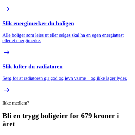
Slik energimerker du boligen
Alle boliger som leies ut eller selges skal ha en egen energiattest
eller et energimerke.
Slik lufter du radiatoren
Sørg for at radiatoren gir god og jevn varme – og ikke lager lyder.
Ikke medlem?
Bli en trygg boligeier for 679 kroner i
året