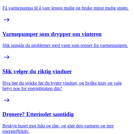
Få varmepumpa til å vare lengst mulig og bruke minst mulig strøm.
Varmepumper som drypper om vinteren
Slik unngår du problemer med vann som renner fra varmepumpen.
Slik velger du riktig vinduer
Hva bør du sjekke før du bytter vinduer, og hvilke krav og valg
betyr noe for energibruken din?
Drenere? Etterisoler samtidig
Beskytt huset mot fukt og råte, og gjør den varmere og mer
energieffektiv.