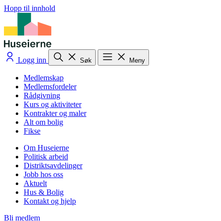
Hopp til innhold
Logg inn
Søk
Meny
Medlemskap
Medlemsfordeler
Rådgivning
Kurs og aktiviteter
Kontrakter og maler
Alt om bolig
Fikse
Om Huseierne
Politisk arbeid
Distriktsavdelinger
Jobb hos oss
Aktuelt
Hus & Bolig
Kontakt og hjelp
Bli medlem