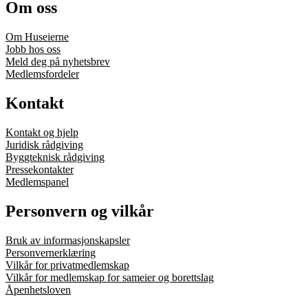
Om oss
Om Huseierne
Jobb hos oss
Meld deg på nyhetsbrev
Medlemsfordeler
Kontakt
Kontakt og hjelp
Juridisk rådgiving
Byggteknisk rådgiving
Pressekontakter
Medlemspanel
Personvern og vilkår
Bruk av informasjonskapsler
Personvernerklæring
Vilkår for privatmedlemskap
Vilkår for medlemskap for sameier og borettslag
Åpenhetsloven