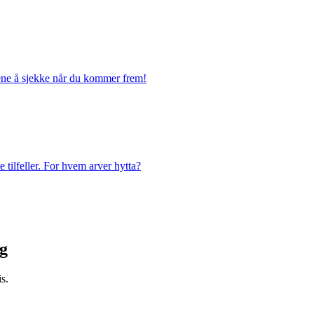
ngene å sjekke når du kommer frem!
e tilfeller. For hvem arver hytta?
ig
s.