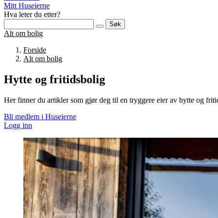
Mitt Huseierne
Hva leter du etter?
Søk
Alt om bolig
Forside
Alt om bolig
Hytte og fritidsbolig
Her finner du artikler som gjør deg til en tryggere eier av hytte og frit
Bli medlem i Huseierne
Logg inn