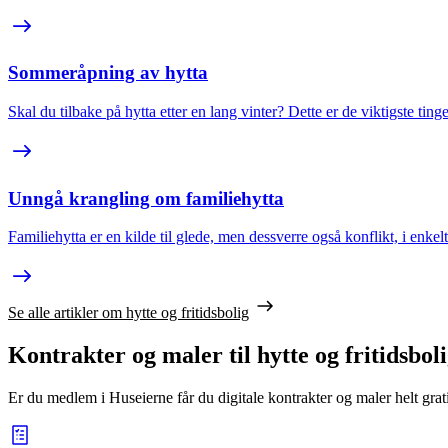
Sommeråpning av hytta
Skal du tilbake på hytta etter en lang vinter? Dette er de viktigste ti
Unngå krangling om familiehytta
Familiehytta er en kilde til glede, men dessverre også konflikt, i enkelt
Se alle artikler om hytte og fritidsbolig
Kontrakter og maler til hytte og fritidsbol
Er du medlem i Huseierne får du digitale kontrakter og maler helt grati