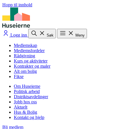
Hopp til innhold
Logg inn
Søk
Meny
Medlemskap
Medlemsfordeler
Rådgivning
Kurs og aktiviteter
Kontrakter og maler
Alt om bolig
Fikse
Om Huseierne
Politisk arbeid
Distriktsavdelinger
Jobb hos oss
Aktuelt
Hus & Bolig
Kontakt og hjelp
Bli medlem