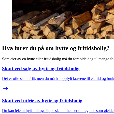
Hva lurer du på om hytte og fritidsbolig?
Som eier av en hytte eller fritidsbolig må du forholde deg til mange fors
Skatt ved salg av hytte og fritidsbolig
Det er ofte skattefritt, men du må ha oppfylt kravene til eiertid og bruk
Skatt ved utleie av hytte og fritidsbolig
Du kan leie ut hytta litt og slippe skatt – her ser du reglene som gjelde