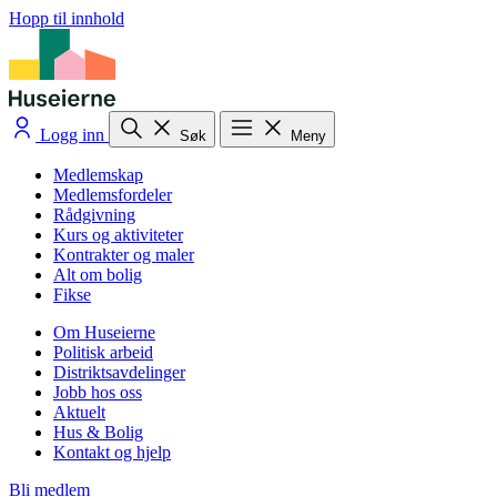
Hopp til innhold
Logg inn
Søk
Meny
Medlemskap
Medlemsfordeler
Rådgivning
Kurs og aktiviteter
Kontrakter og maler
Alt om bolig
Fikse
Om Huseierne
Politisk arbeid
Distriktsavdelinger
Jobb hos oss
Aktuelt
Hus & Bolig
Kontakt og hjelp
Bli medlem