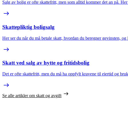
Salg av bolig er ofte skattefritt, men som alltid kommer det an på. Her
Skattepliktig boligsalg
Her ser du når du må betale skatt, hvordan du beregner gevinsten, og 
Skatt ved salg av hytte og fritidsbolig
Det er ofte skattefritt, men du må ha oppfylt kravene til eiertid og bruk
Se alle artikler om skatt og avgift