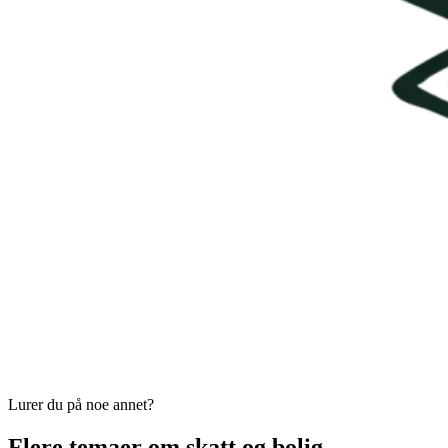
Lurer du på noe annet?
Flere temaer om skatt og bolig