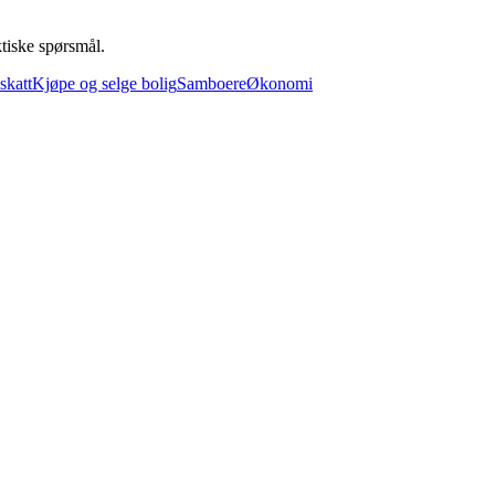
ktiske spørsmål.
skatt
Kjøpe og selge bolig
Samboere
Økonomi