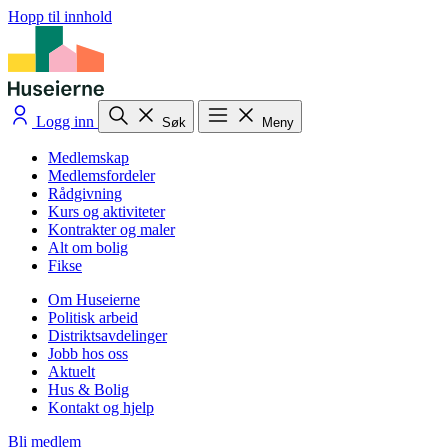
Hopp til innhold
Logg inn
Søk
Meny
Medlemskap
Medlemsfordeler
Rådgivning
Kurs og aktiviteter
Kontrakter og maler
Alt om bolig
Fikse
Om Huseierne
Politisk arbeid
Distriktsavdelinger
Jobb hos oss
Aktuelt
Hus & Bolig
Kontakt og hjelp
Bli medlem