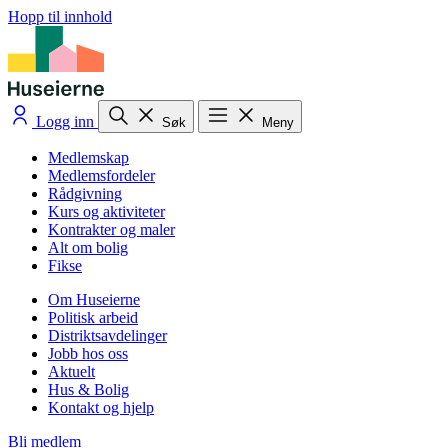
Hopp til innhold
Logg inn
Søk
Meny
Medlemskap
Medlemsfordeler
Rådgivning
Kurs og aktiviteter
Kontrakter og maler
Alt om bolig
Fikse
Om Huseierne
Politisk arbeid
Distriktsavdelinger
Jobb hos oss
Aktuelt
Hus & Bolig
Kontakt og hjelp
Bli medlem