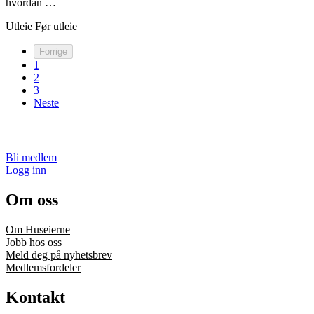
hvordan …
Utleie
Før utleie
Forrige
1
2
3
Neste
Bli medlem
Logg inn
Om oss
Om Huseierne
Jobb hos oss
Meld deg på nyhetsbrev
Medlemsfordeler
Kontakt