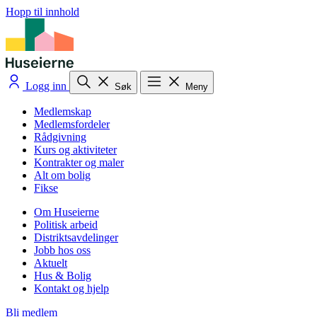
Hopp til innhold
Logg inn
Søk
Meny
Medlemskap
Medlemsfordeler
Rådgivning
Kurs og aktiviteter
Kontrakter og maler
Alt om bolig
Fikse
Om Huseierne
Politisk arbeid
Distriktsavdelinger
Jobb hos oss
Aktuelt
Hus & Bolig
Kontakt og hjelp
Bli medlem