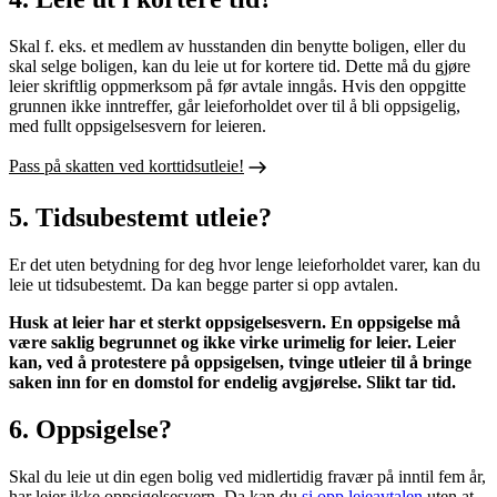
Skal f. eks. et medlem av husstanden din benytte boligen, eller du
skal selge boligen, kan du leie ut for kortere tid. Dette må du gjøre
leier skriftlig oppmerksom på før avtale inngås. Hvis den oppgitte
grunnen ikke inntreffer, går leieforholdet over til å bli oppsigelig,
med fullt oppsigelsesvern for leieren.
Pass på skatten ved korttidsutleie!
5. Tidsubestemt utleie?
Er det uten betydning for deg hvor lenge leieforholdet varer, kan du
leie ut tidsubestemt. Da kan begge parter si opp avtalen.
Husk at leier har et sterkt oppsigelsesvern. En oppsigelse må
være saklig begrunnet og ikke virke urimelig for leier. Leier
kan, ved å protestere på oppsigelsen, tvinge utleier til å bringe
saken inn for en domstol for endelig avgjørelse. Slikt tar tid.
6. Oppsigelse?
Skal du leie ut din egen bolig ved midlertidig fravær på inntil fem år,
har leier ikke oppsigelsesvern. Da kan du
si opp leieavtalen
uten at