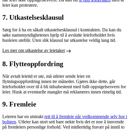
leier kan protestere.
7. Utkastelsesklausul
Sørg for å ha en såkalt utkastelsesklausul i kontrakten. Da kan du
søke namsmyndig­hetenes hjelp til å avslutte leieforholdet hvis
husleien uteblir. Uten slik klausul tar utkastelse veldig lang tid.
Les mer om utkastelse av leietaker
8. Flytteoppfordring
Når avtalt leietid er ute, må utleier sende leier en
flytningsoppfordring innen tre måneder. Gjøres ikke dette, går
leieforholdet over til å bli tidsubestemt med fullt oppsigelsesvern for
leier. Husk at eventuelle mangler må reklameres innen rimelig tid.
9. Fremleie
Leieren har en utstrakt
rett til å fremleie når vedkommende selv bor i
boligen
. Utleier kan stort sett bare nekte hvis det er noe å innvende
på fremleiers personlige forhold. Ved midlertidig fravær på inntil to