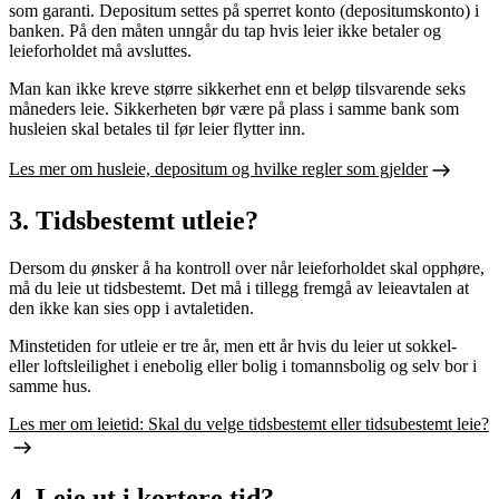
som garanti. Depositum settes på sperret konto (depositumskonto) i
banken. På den måten unngår du tap hvis leier ikke betaler og
leieforholdet må avsluttes.
Man kan ikke kreve større sikkerhet enn et beløp tilsvarende seks
måneders leie. Sikkerheten bør være på plass i samme bank som
husleien skal betales til før leier flytter inn.
Les mer om husleie, depositum og hvilke regler som gjelder
3. Tidsbestemt utleie?
Dersom du ønsker å ha kontroll over når leieforholdet skal opphøre,
må du leie ut tidsbestemt. Det må i tillegg fremgå av leieavtalen at
den ikke kan sies opp i avtaletiden.
Minstetiden for utleie er tre år, men ett år hvis du leier ut sokkel-
eller loftsleilighet i enebolig eller bolig i tomannsbolig og selv bor i
samme hus.
Les mer om leietid: Skal du velge tidsbestemt eller tidsubestemt leie?
4. Leie ut i kortere tid?