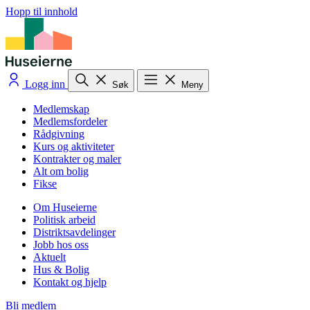
Hopp til innhold
Logg inn
Søk
Meny
Medlemskap
Medlemsfordeler
Rådgivning
Kurs og aktiviteter
Kontrakter og maler
Alt om bolig
Fikse
Om Huseierne
Politisk arbeid
Distriktsavdelinger
Jobb hos oss
Aktuelt
Hus & Bolig
Kontakt og hjelp
Bli medlem