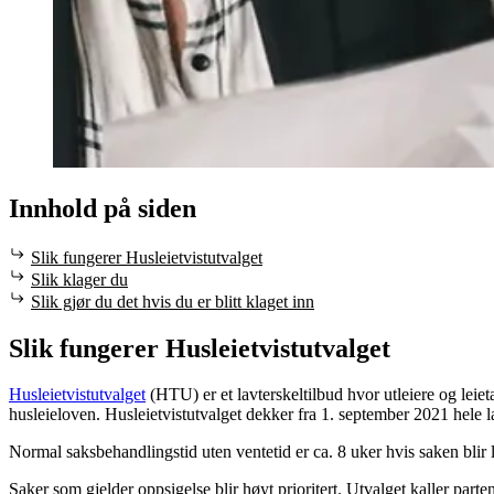
Innhold på siden
Slik fungerer Husleietvistutvalget
Slik klager du
Slik gjør du det hvis du er blitt klaget inn
Slik fungerer Husleietvistutvalget
Husleietvistutvalget
(HTU) er et lavterskeltilbud hvor utleiere og leieta
husleieloven. Husleietvistutvalget dekker fra 1. september 2021 hele l
Normal saksbehandlingstid uten ventetid er ca. 8 uker hvis saken blir l
Saker som gjelder oppsigelse blir høyt prioritert. Utvalget kaller parte