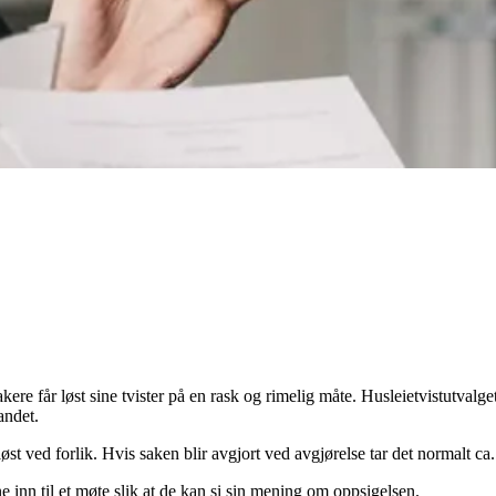
kere får løst sine tvister på en rask og rimelig måte. Husleietvistutvalge
andet.
øst ved forlik. Hvis saken blir avgjort ved avgjørelse tar det normalt ca
ne inn til et møte slik at de kan si sin mening om oppsigelsen.