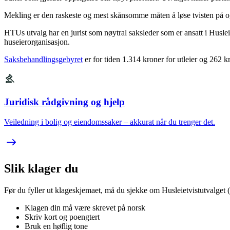
Mekling er den raskeste og mest skånsomme måten å løse tvisten på og
HTUs utvalg har en jurist som nøytral saksleder som er ansatt i Husleie
huseierorganisasjon.
Saksbehandlingsgebyret
er for tiden 1.314 kroner for utleier og 262 kr
Juridisk rådgivning og hjelp
Veiledning i bolig og eiendomssaker – akkurat når du trenger det.
Slik klager du
Før du fyller ut klageskjemaet, må du sjekke om Husleietvistutvalget (
Klagen din må være skrevet på norsk
Skriv kort og poengtert
Bruk en høflig tone