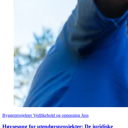
Byggeprosjekter
Vedlikehold og oppussing
Juss
Høysesong for utendørsprosjekter: De juridiske