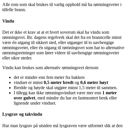
Alle rom som skal brukes til varlig opphold må ha rømningsveier i
tilfelle brann.
Vindu
Det er ikke et krav at at et hvert soverom skal ha vindu som
rømningsvei. Iht. dagens regelverk skal det fra en branncelle minst
være én utgang til sikkert sted, eller utganger til to uavhengige
rømningsveier, eller én utgang til rømningsvei som har to alternative
rømningsretninger som fører videre til uavhengige rømningsveier
eller sikre steder.
Vindu kan brukes som alternativ rømningsvei dersom
det er mindre enn fem meter fra bakken
vinduet er minst
0,5 meter bredt
og
0,6 meter høyt
Bredde og høyde skal utgjøre minst 1,5 meter til sammen.
I tillegg kan ikke rømningsvinduet være mer enn
1 meter
over gulvet
, med mindre du har en fastmontert benk eller
lignende under vinduet.
Lysgrav og takvindu
Har man lysgrav på utsiden må lysgraven være utformet slik at den