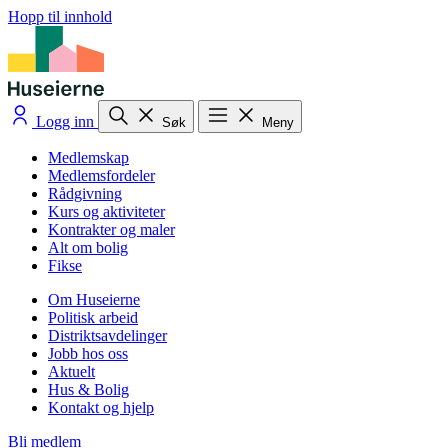
Hopp til innhold
Logg inn
Søk
Meny
Medlemskap
Medlemsfordeler
Rådgivning
Kurs og aktiviteter
Kontrakter og maler
Alt om bolig
Fikse
Om Huseierne
Politisk arbeid
Distriktsavdelinger
Jobb hos oss
Aktuelt
Hus & Bolig
Kontakt og hjelp
Bli medlem