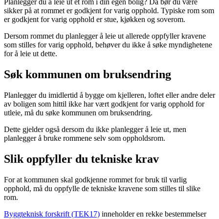
Planlegger du å leie ut et rom i din egen bolig? Da bør du være
sikker på at rommet er godkjent for varig opphold. Typiske rom som
er godkjent for varig opphold er stue, kjøkken og soverom.
Dersom rommet du planlegger å leie ut allerede oppfyller kravene
som stilles for varig opphold, behøver du ikke å søke myndighetene
for å leie ut dette.
Søk kommunen om bruksendring
Planlegger du imidlertid å bygge om kjelleren, loftet eller andre deler
av boligen som hittil ikke har vært godkjent for varig opphold for
utleie, må du søke kommunen om bruksendring.
Dette gjelder også dersom du ikke planlegger å leie ut, men
planlegger å bruke rommene selv som oppholdsrom.
Slik oppfyller du tekniske krav
For at kommunen skal godkjenne rommet for bruk til varlig
opphold, må du oppfylle de tekniske kravene som stilles til slike
rom.
Byggteknisk forskrift (TEK17)
inneholder en rekke bestemmelser