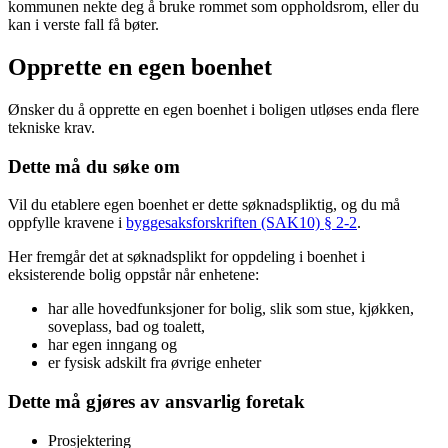
kommunen nekte deg å bruke rommet som oppholdsrom, eller du
kan i verste fall få bøter.
Opprette en egen boenhet
Ønsker du å opprette en egen boenhet i boligen utløses enda flere
tekniske krav.
Dette må du søke om
Vil du etablere egen boenhet er dette søknadspliktig, og du må
oppfylle kravene i
byggesaksforskriften (SAK10) § 2-2
.
Her fremgår det at søknadsplikt for oppdeling i boenhet i
eksisterende bolig oppstår når enhetene:
har alle hovedfunksjoner for bolig, slik som stue, kjøkken,
soveplass, bad og toalett,
har egen inngang og
er fysisk adskilt fra øvrige enheter
Dette må gjøres av ansvarlig foretak
Prosjektering