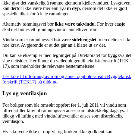
ikke gjør det vanskelig å rømme gjennom kjellervinduet. Lysgraven
kan derfor ikke være mer enn
1,0 m dyp
, dersom det ikke er gjort
spesielle tiltak for å lette rømningen.
Alternativ rømningsvei bør
ikke være takvindu
. For hver etasje
skal det finnes ett rømningsvindu i annethvert rom.
Vindu som er rømningsvei bør være
sidehengslet
, men dette er ikke
noe krav. Avgjørende er at det går an å klatre ut av det.
Du kan se eksempler med tegninger på Direktoratet for byggkvalitet
sine nettsider. Her finner du veiledningen til teknisk forskrift (TEK
17), som inneholder de relevante bestemmelsene:
Les krav til utforming av rom og annet oppholdsareal i Byggteknisk
forskrift (TEK17) på dibk.no
Lys og ventilasjon
For boliger som ble omsøkt oppført før 1. juli 2011 vil vindu som
tilfredsstiller krav til rømningsvei anses som tilstrekkelig dagslys. I
tillegg vil lufting med vindu/lufteventiler anses som tilstrekkelig
ventilasjon.
Hvis kravene ikke er oppfylt og bruken ikke godkjent kan