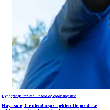
Byggeprosjekter
Vedlikehold og oppussing
Juss
Høysesong for utendørsprosjekter: De juridiske