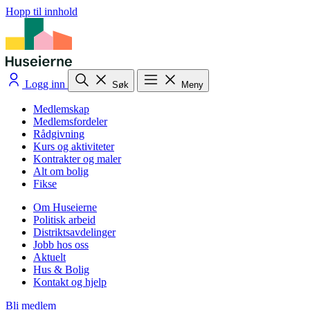
Hopp til innhold
Logg inn
Søk
Meny
Medlemskap
Medlemsfordeler
Rådgivning
Kurs og aktiviteter
Kontrakter og maler
Alt om bolig
Fikse
Om Huseierne
Politisk arbeid
Distriktsavdelinger
Jobb hos oss
Aktuelt
Hus & Bolig
Kontakt og hjelp
Bli medlem