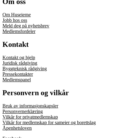
Om oss
Om Huseierne
Jobb hos oss
Meld deg på nyhetsbrev
Medlemsfordeler
Kontakt
Kontakt og hjelp
Juridisk rådgiving
Byggteknisk rådgiving
Pressekontakter
Medlemspanel
Personvern og vilkår
Bruk av informasjonskapsler
Personvernerklæring
Vilkår for privatmedlemskap
Vilkår for medlemskap for sameier og borettslag
Åpenhetsloven