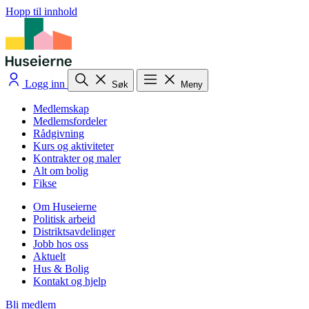
Hopp til innhold
Logg inn
Søk
Meny
Medlemskap
Medlemsfordeler
Rådgivning
Kurs og aktiviteter
Kontrakter og maler
Alt om bolig
Fikse
Om Huseierne
Politisk arbeid
Distriktsavdelinger
Jobb hos oss
Aktuelt
Hus & Bolig
Kontakt og hjelp
Bli medlem