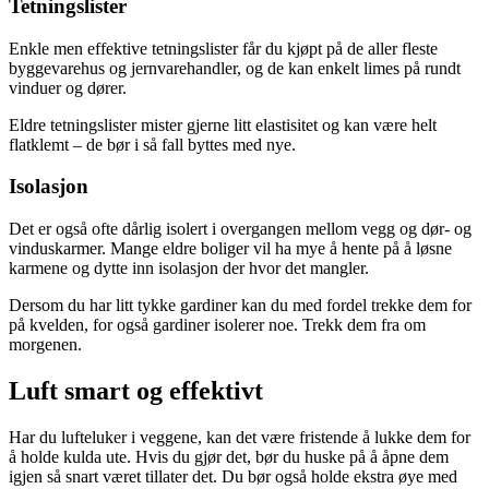
Tetningslister
Enkle men effektive tetningslister får du kjøpt på de aller fleste
byggevarehus og jernvarehandler, og de kan enkelt limes på rundt
vinduer og dører.
Eldre tetningslister mister gjerne litt elastisitet og kan være helt
flatklemt – de bør i så fall byttes med nye.
Isolasjon
Det er også ofte dårlig isolert i overgangen mellom vegg og dør- og
vinduskarmer. Mange eldre boliger vil ha mye å hente på å løsne
karmene og dytte inn isolasjon der hvor det mangler.
Dersom du har litt tykke gardiner kan du med fordel trekke dem for
på kvelden, for også gardiner isolerer noe. Trekk dem fra om
morgenen.
Luft smart og effektivt
Har du lufteluker i veggene, kan det være fristende å lukke dem for
å holde kulda ute. Hvis du gjør det, bør du huske på å åpne dem
igjen så snart været tillater det. Du bør også holde ekstra øye med