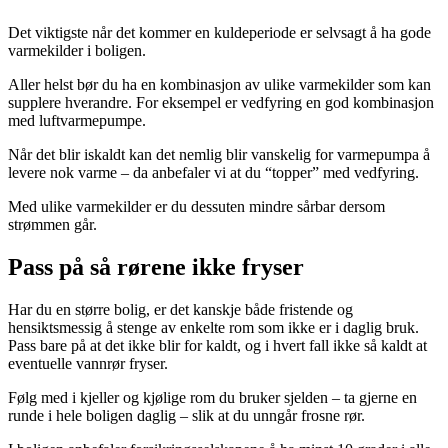
Det viktigste når det kommer en kuldeperiode er selvsagt å ha gode
varmekilder i boligen.
Aller helst bør du ha en kombinasjon av ulike varmekilder som kan
supplere hverandre. For eksempel er vedfyring en god kombinasjon
med luftvarmepumpe.
Når det blir iskaldt kan det nemlig blir vanskelig for varmepumpa å
levere nok varme – da anbefaler vi at du “topper” med vedfyring.
Med ulike varmekilder er du dessuten mindre sårbar dersom
strømmen går.
Pass på så rørene ikke fryser
Har du en større bolig, er det kanskje både fristende og
hensiktsmessig å stenge av enkelte rom som ikke er i daglig bruk.
Pass bare på at det ikke blir for kaldt, og i hvert fall ikke så kaldt at
eventuelle vannrør fryser.
Følg med i kjeller og kjølige rom du bruker sjelden – ta gjerne en
runde i hele boligen daglig – slik at du unngår frosne rør.