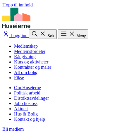
Hopp til innhold
Logg inn
Søk
Meny
Medlemskap
Medlemsfordeler
Rådgivning
Kurs og aktiviteter
Kontrakter og maler
Alt om bolig
Fikse
Om Huseierne
Politisk arbeid
Distriktsavdelinger
Jobb hos oss
Aktuelt
Hus & Bolig
Kontakt og hjelp
Bli medlem