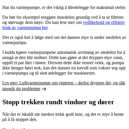
Har du varmepumpe, er det viktig å tilrettelegge for maksimal ytelse.
Du bør for eksempel rengjøre innedelen grundig ved å ta ut filtrene
og støvsuge dem nøye. Du kan lese mer om
vedlikehold og effektiv
bruk av varmepumpa her
.
Det er også lurt å følge med om det dannes mye is under utedelen av
varmepumpa.
I kulda kjører varmepumpene automatisk avriming av utedelen for å
unngå at den blir nediset. Dette kan gjøre at det drypper mye vann,
opptil et par liter i timen. Dersom dette ikke renner vekk, og pumpa
ikke henger høyt nok, kan det dannes en issvull som vokser seg opp
i varmepumpa og til slutt ødelegger for maskineriet.
Les mer: Luftvarmepumpe om vinteren – derfor drypper det, og slik
unngår du problemer
Stopp trekken rundt vinduer og dører
Når det er iskaldt ute merkes trekk godt inne, og det er mye å hente
på å få stoppet den.