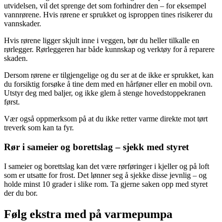
utvidelsen, vil det sprenge det som forhindrer den – for eksempel
vannrørene. Hvis rørene er sprukket og isproppen tines risikerer du
vannskader.
Hvis rørene ligger skjult inne i veggen, bør du heller tilkalle en
rørlegger. Rørleggeren har både kunnskap og verktøy for å reparere
skaden.
Dersom rørene er tilgjengelige og du ser at de ikke er sprukket, kan
du forsiktig forsøke å tine dem med en hårføner eller en mobil ovn.
Utstyr deg med baljer, og ikke glem å stenge hovedstoppekranen
først.
Vær også oppmerksom på at du ikke retter varme direkte mot tørt
treverk som kan ta fyr.
Rør i sameier og borettslag – sjekk med styret
I sameier og borettslag kan det være rørføringer i kjeller og på loft
som er utsatte for frost. Det lønner seg å sjekke disse jevnlig – og
holde minst 10 grader i slike rom. Ta gjerne saken opp med styret
der du bor.
Følg ekstra med på varmepumpa