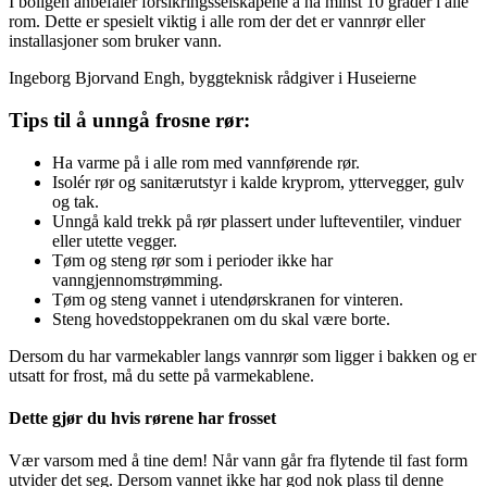
I boligen anbefaler forsikringsselskapene å ha minst 10 grader i alle
rom. Dette er spesielt viktig i alle rom der det er vannrør eller
installasjoner som bruker vann.
Ingeborg Bjorvand Engh, byggteknisk rådgiver i Huseierne
Tips til å unngå frosne rør:
Ha varme på i alle rom med vannførende rør.
Isolér rør og sanitærutstyr i kalde kryprom, yttervegger, gulv
og tak.
Unngå kald trekk på rør plassert under lufteventiler, vinduer
eller utette vegger.
Tøm og steng rør som i perioder ikke har
vanngjennomstrømming.
Tøm og steng vannet i utendørskranen for vinteren.
Steng hovedstoppekranen om du skal være borte.
Dersom du har varmekabler langs vannrør som ligger i bakken og er
utsatt for frost, må du sette på varmekablene.
Dette gjør du hvis rørene har frosset
Vær varsom med å tine dem! Når vann går fra flytende til fast form
utvider det seg. Dersom vannet ikke har god nok plass til denne