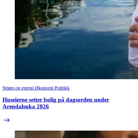
Strøm og energi
Økonomi
Politikk
Huseierne setter bolig på dagsorden under
Arendalsuka 2026