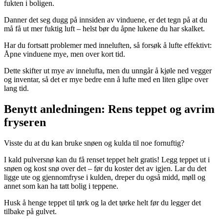
fukten i boligen.
Danner det seg dugg på innsiden av vinduene, er det tegn på at du
må få ut mer fuktig luft – helst bør du åpne lukene du har skalket.
Har du fortsatt problemer med inneluften, så forsøk å lufte effektivt:
Åpne vinduene mye, men over kort tid.
Dette skifter ut mye av innelufta, men du unngår å kjøle ned vegger
og inventar, så det er mye bedre enn å lufte med en liten glipe over
lang tid.
Benytt anledningen: Rens teppet og avrim
fryseren
Visste du at du kan bruke snøen og kulda til noe fornuftig?
I kald pulversnø kan du få renset teppet helt gratis! Legg teppet ut i
snøen og kost snø over det – før du koster det av igjen. Lar du det
ligge ute og gjennomfryse i kulden, dreper du også midd, møll og
annet som kan ha tatt bolig i teppene.
Husk å henge teppet til tørk og la det tørke helt før du legger det
tilbake på gulvet.