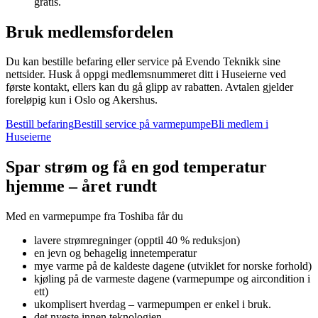
gratis.
Bruk medlemsfordelen
Du kan bestille befaring eller service på Evendo Teknikk sine
nettsider. Husk å oppgi medlemsnummeret ditt i Huseierne ved
første kontakt, ellers kan du gå glipp av rabatten. Avtalen gjelder
foreløpig kun i Oslo og Akershus.
Bestill befaring
Bestill service på varmepumpe
Bli medlem i
Huseierne
Spar strøm og få en god temperatur
hjemme – året rundt
Med en varmepumpe fra Toshiba får du
lavere strømregninger (opptil 40 % reduksjon)
en jevn og behagelig innetemperatur
mye varme på de kaldeste dagene (utviklet for norske forhold)
kjøling på de varmeste dagene (varmepumpe og aircondition i
ett)
ukomplisert hverdag – varmepumpen er enkel i bruk.
det nyeste innen teknologien