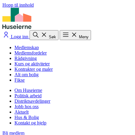
Hopp til innhold
Logg inn
Søk
Meny
Medlemskap
Medlemsfordeler
Rådgivning
Kurs og aktiviteter
Kontrakter og maler
Alt om bolig
Fikse
Om Huseierne
Politisk arbeid
Distriktsavdelinger
Jobb hos oss
Aktuelt
Hus & Bolig
Kontakt og hjelp
Bli medlem