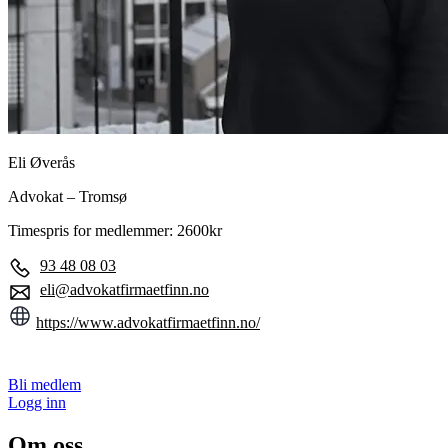
Eli Øverås
Advokat – Tromsø
Timespris for medlemmer: 2600kr
93 48 08 03
eli@advokatfirmaetfinn.no
https://www.advokatfirmaetfinn.no/
Bli medlem
Logg inn
Om oss