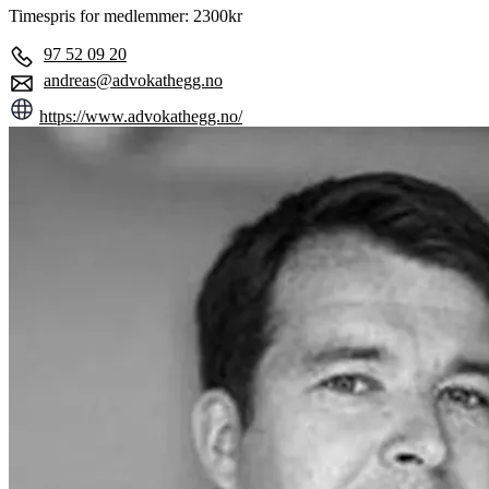
Timespris for medlemmer: 2300kr
97 52 09 20
andreas@advokathegg.no
https://www.advokathegg.no/