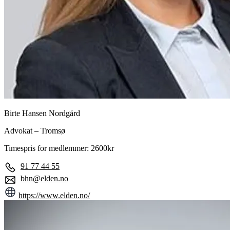
Birte Hansen Nordgård
Advokat – Tromsø
Timespris for medlemmer: 2600kr
91 77 44 55
bhn@elden.no
https://www.elden.no/