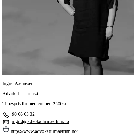
Ingrid Aadnesen
Advokat – Tromsø
Timespris for medlemmer: 2500kr
90 66 63 32
ingrid@advokatfirmaetfinn.no
https://www.advokatfirmaetfinn.no/