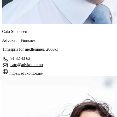
Cato Simonsen
Advokat – Finnsnes
Timespris for medlemmer: 2000kr
91 32 43 62
cato@advkontor.no
https://advkontor.no/