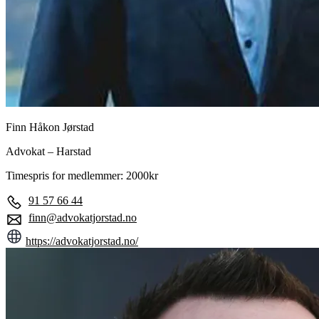
Finn Håkon Jørstad
Advokat – Harstad
Timespris for medlemmer: 2000kr
91 57 66 44
finn@advokatjorstad.no
https://advokatjorstad.no/