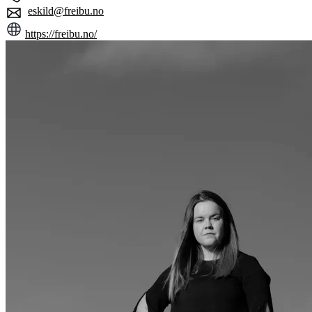
eskild@freibu.no
https://freibu.no/