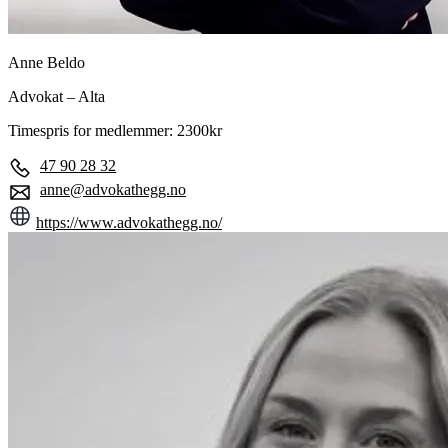
Anne Beldo
Advokat – Alta
Timespris for medlemmer: 2300kr
47 90 28 32
anne@advokathegg.no
https://www.advokathegg.no/