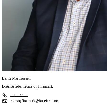
Børge Martinussen
Distriktsleder Troms og Finnmark
95 01 77 11
tromsogfinnmark@huseierne.no