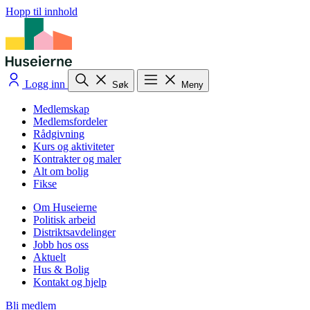
Hopp til innhold
Logg inn
Søk
Meny
Medlemskap
Medlemsfordeler
Rådgivning
Kurs og aktiviteter
Kontrakter og maler
Alt om bolig
Fikse
Om Huseierne
Politisk arbeid
Distriktsavdelinger
Jobb hos oss
Aktuelt
Hus & Bolig
Kontakt og hjelp
Bli medlem