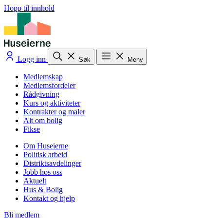
Hopp til innhold
Logg inn
Søk
Meny
Medlemskap
Medlemsfordeler
Rådgivning
Kurs og aktiviteter
Kontrakter og maler
Alt om bolig
Fikse
Om Huseierne
Politisk arbeid
Distriktsavdelinger
Jobb hos oss
Aktuelt
Hus & Bolig
Kontakt og hjelp
Bli medlem