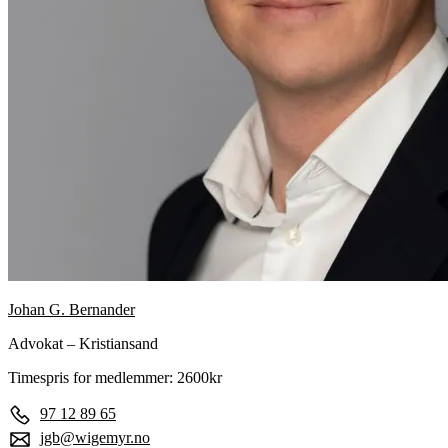
Johan G. Bernander
Advokat – Kristiansand
Timespris for medlemmer: 2600kr
97 12 89 65
jgb@wigemyr.no