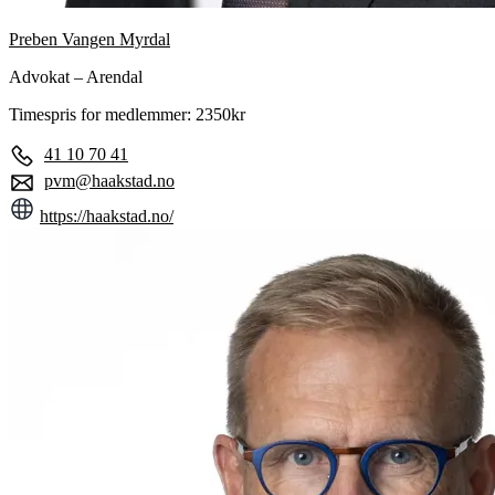
Preben Vangen Myrdal
Advokat – Arendal
Timespris for medlemmer: 2350kr
41 10 70 41
pvm@haakstad.no
https://haakstad.no/