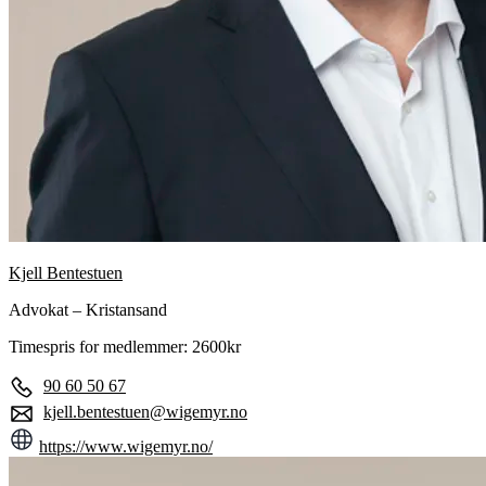
Kjell Bentestuen
Advokat – Kristansand
Timespris for medlemmer: 2600kr
90 60 50 67
kjell.bentestuen@wigemyr.no
https://www.wigemyr.no/