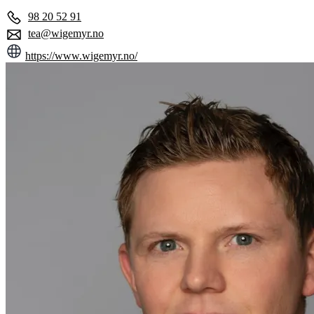
98 20 52 91
tea@wigemyr.no
https://www.wigemyr.no/