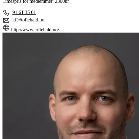
Timespris for medlemmer: 2300kr
91 61 35 01
kf@toftehald.no
http://www.toftehald.no/