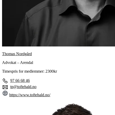
Thomas Nordgård
Advokat – Arendal
Timespris for medlemmer: 2300kr
97 66 68 46
tn@toftehald.no
https://www.toftehald.no/