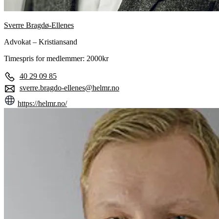
Sverre Bragdø-Ellenes
Advokat – Kristiansand
Timespris for medlemmer: 2000kr
40 29 09 85
sverre.bragdo-ellenes@helmr.no
https://helmr.no/