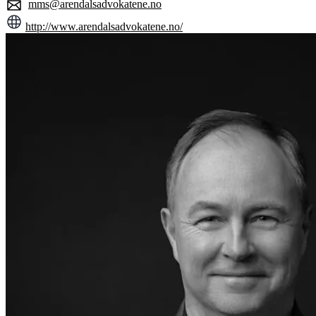
mms@arendalsadvokatene.no
http://www.arendalsadvokatene.no/