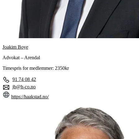
Joakim Boye
Advokat – Arendal
Timespris for medlemmer: 2350kr
91 74 08 42
jb@h-co.no
https://haakstad.no/