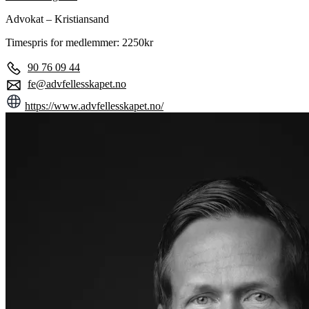
Advokat – Kristiansand
Timespris for medlemmer: 2250kr
90 76 09 44
fe@advfellesskapet.no
https://www.advfellesskapet.no/