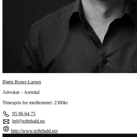
Bjørn Rener-Larsen
Advokat – Arendal
Timespris for medlemmer: 2300kr
95 96 64 75
brl@toftehald.no
http://www.toftehald.no/