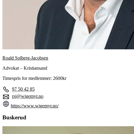
Roald Solberg-Jacobsen
Advokat – Kristiansand
Timespris for medlemmer: 2600kr
97 50 42 85
rsj@wigemyr.no
https://www.wigemyr.no/
Buskerud