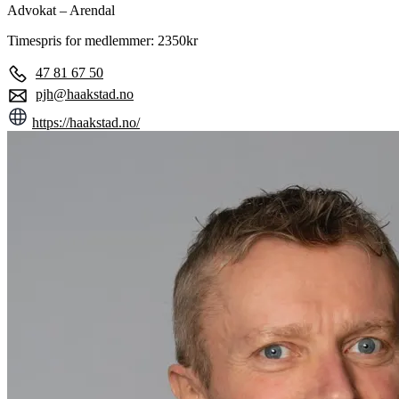
Advokat – Arendal
Timespris for medlemmer: 2350kr
47 81 67 50
pjh@haakstad.no
https://haakstad.no/