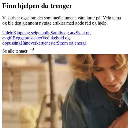
Finn hjelpen du trenger
Vi skriver også om det som medlemmene våre lurer på! Velg tema
og bla deg gjennom nyttige artikler med gode råd og hjelp.
Utleie
Kjøpe og selge bolig
Samliv og arv
Skatt og
avgift
Byggeprosjekter
Vedlikehold og
oppussing
Håndverkertjenester
Strøm og energi
Se alle temaer