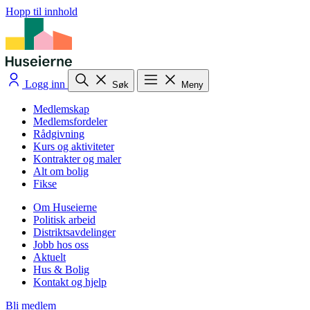
Hopp til innhold
Logg inn
Søk
Meny
Medlemskap
Medlemsfordeler
Rådgivning
Kurs og aktiviteter
Kontrakter og maler
Alt om bolig
Fikse
Om Huseierne
Politisk arbeid
Distriktsavdelinger
Jobb hos oss
Aktuelt
Hus & Bolig
Kontakt og hjelp
Bli medlem