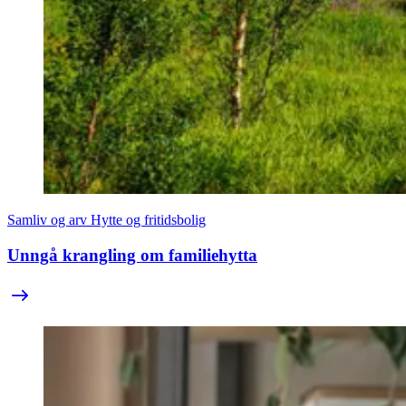
Samliv og arv
Hytte og fritidsbolig
Unngå krangling om familiehytta