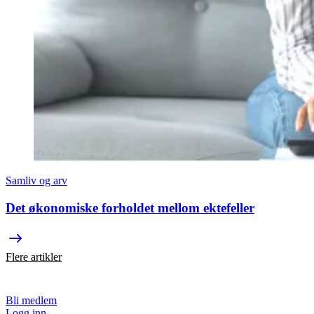
Samliv og arv
Det økonomiske forholdet mellom ektefeller
Flere artikler
Bli medlem
Logg inn