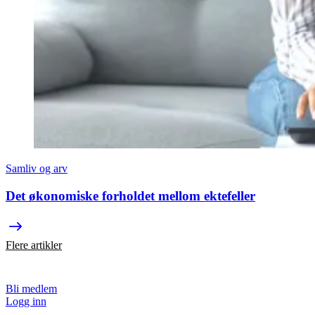
Samliv og arv
Det økonomiske forholdet mellom ektefeller
Flere artikler
Bli medlem
Logg inn