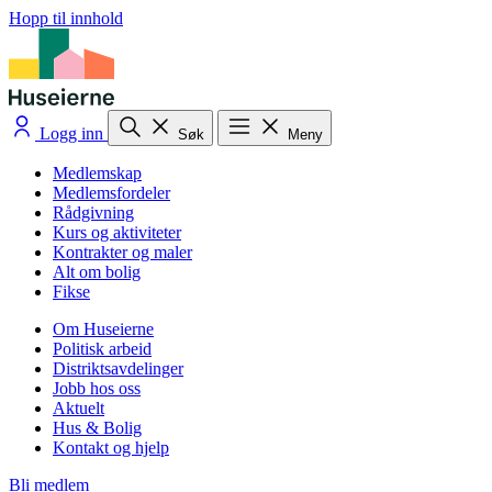
Hopp til innhold
Logg inn
Søk
Meny
Medlemskap
Medlemsfordeler
Rådgivning
Kurs og aktiviteter
Kontrakter og maler
Alt om bolig
Fikse
Om Huseierne
Politisk arbeid
Distriktsavdelinger
Jobb hos oss
Aktuelt
Hus & Bolig
Kontakt og hjelp
Bli medlem