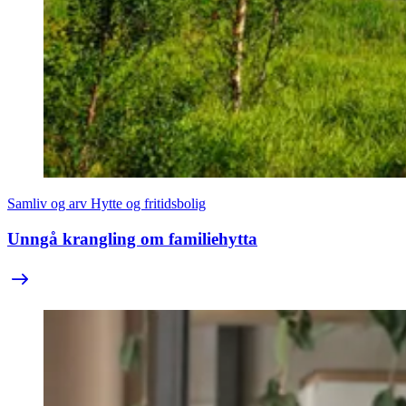
Samliv og arv
Hytte og fritidsbolig
Unngå krangling om familiehytta