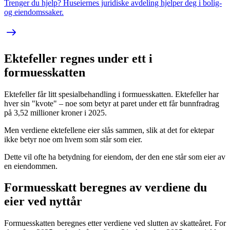
Trenger du hjelp? Huseiernes juridiske avdeling hjelper deg i bolig-
og eiendomssaker.
Ektefeller regnes under ett i
formuesskatten
Ektefeller får litt spesialbehandling i formuesskatten. Ektefeller har
hver sin "kvote" – noe som betyr at paret under ett får bunnfradrag
på 3,52 millioner kroner i 2025.
Men verdiene ektefellene eier slås sammen, slik at det for ektepar
ikke betyr noe om hvem som står som eier.
Dette vil ofte ha betydning for eiendom, der den ene står som eier av
en eiendommen.
Formuesskatt beregnes av verdiene du
eier ved nyttår
Formuesskatten beregnes etter verdiene ved slutten av skatteåret. For