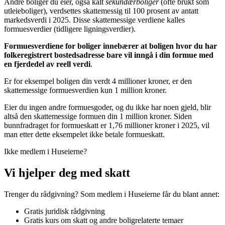
Andre boliger du eier, også kalt
sekundærboliger
(ofte brukt som
utleieboliger), verdsettes skattemessig til 100 prosent av antatt
markedsverdi i 2025. Disse skattemessige verdiene kalles
formuesverdier (tidligere ligningsverdier).
Formuesverdiene for boliger innebærer at boligen hvor du har
folkeregistrert bostedsadresse bare vil inngå i din formue med
en fjerdedel av reell verdi
.
Er for eksempel boligen din verdt 4 millioner kroner, er den
skattemessige formuesverdien kun 1 million kroner.
Eier du ingen andre formuesgoder, og du ikke har noen gjeld, blir
altså den skattemessige formuen din 1 million kroner. Siden
bunnfradraget for formueskatt er 1,76 millioner kroner i 2025, vil
man etter dette eksempelet ikke betale formueskatt.
Ikke medlem i Huseierne?
Vi hjelper deg med skatt
Trenger du rådgivning? Som medlem i Huseierne får du blant annet:
Gratis juridisk rådgivning
Gratis kurs om skatt og andre boligrelaterte temaer