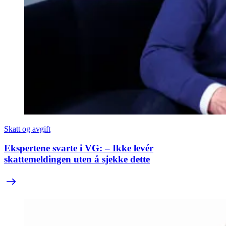
Skatt og avgift
Ekspertene svarte i VG: – Ikke levér
skattemeldingen uten å sjekke dette