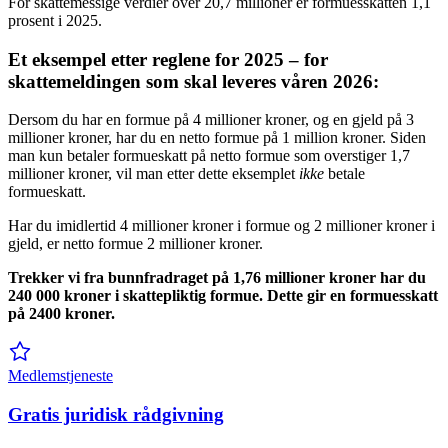
For skattemessige verdier over 20,7 millioner er formuesskatten 1,1
prosent i 2025.
Et eksempel etter reglene for 2025 – for
skattemeldingen som skal leveres våren 2026:
Dersom du har en formue på 4 millioner kroner, og en gjeld på 3
millioner kroner, har du en netto formue på 1 million kroner. Siden
man kun betaler formueskatt på netto formue som overstiger 1,7
millioner kroner, vil man etter dette eksemplet
ikke
betale
formueskatt.
Har du imidlertid 4 millioner kroner i formue og 2 millioner kroner i
gjeld, er netto formue 2 millioner kroner.
Trekker vi fra bunnfradraget på 1,76 millioner kroner har du
240 000 kroner i skattepliktig formue. Dette gir en formuesskatt
på 2400 kroner.
Medlemstjeneste
Gratis juridisk rådgivning