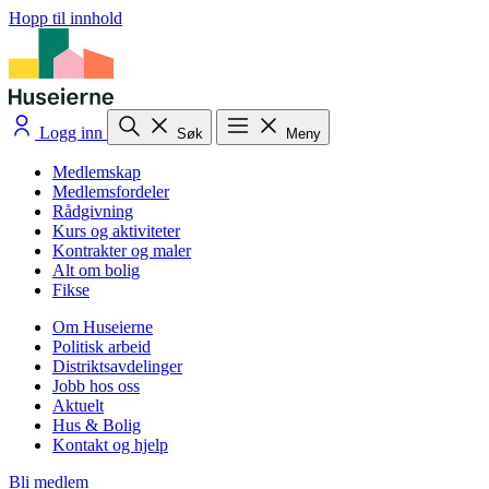
Hopp til innhold
Logg inn
Søk
Meny
Medlemskap
Medlemsfordeler
Rådgivning
Kurs og aktiviteter
Kontrakter og maler
Alt om bolig
Fikse
Om Huseierne
Politisk arbeid
Distriktsavdelinger
Jobb hos oss
Aktuelt
Hus & Bolig
Kontakt og hjelp
Bli medlem