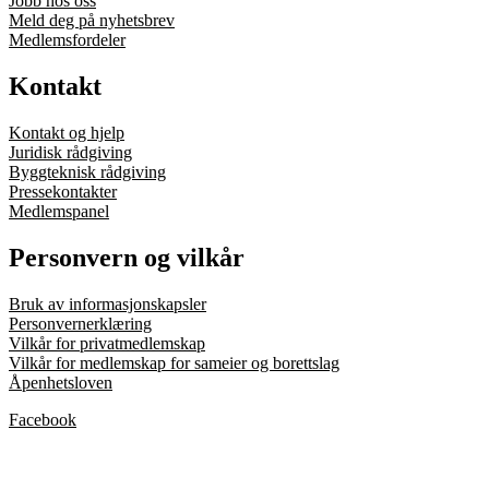
Jobb hos oss
Meld deg på nyhetsbrev
Medlemsfordeler
Kontakt
Kontakt og hjelp
Juridisk rådgiving
Byggteknisk rådgiving
Pressekontakter
Medlemspanel
Personvern og vilkår
Bruk av informasjonskapsler
Personvernerklæring
Vilkår for privatmedlemskap
Vilkår for medlemskap for sameier og borettslag
Åpenhetsloven
Facebook