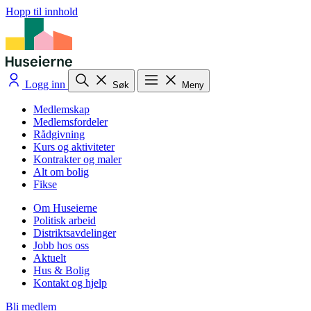
Hopp til innhold
Logg inn
Søk
Meny
Medlemskap
Medlemsfordeler
Rådgivning
Kurs og aktiviteter
Kontrakter og maler
Alt om bolig
Fikse
Om Huseierne
Politisk arbeid
Distriktsavdelinger
Jobb hos oss
Aktuelt
Hus & Bolig
Kontakt og hjelp
Bli medlem