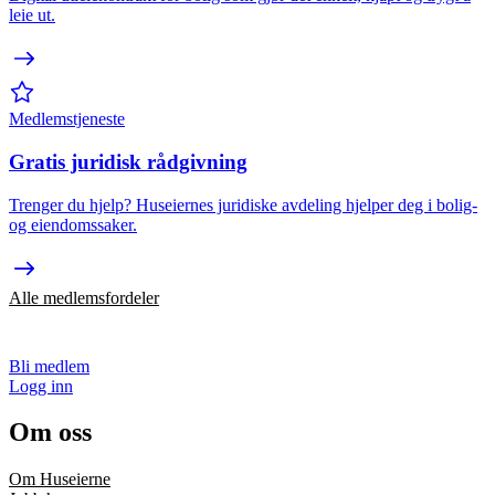
leie ut.
Medlemstjeneste
Gratis juridisk rådgivning
Trenger du hjelp? Huseiernes juridiske avdeling hjelper deg i bolig-
og eiendomssaker.
Alle medlemsfordeler
Bli medlem
Logg inn
Om oss
Om Huseierne