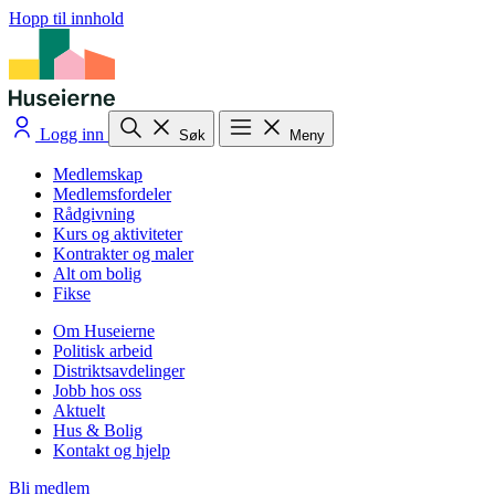
Hopp til innhold
Logg inn
Søk
Meny
Medlemskap
Medlemsfordeler
Rådgivning
Kurs og aktiviteter
Kontrakter og maler
Alt om bolig
Fikse
Om Huseierne
Politisk arbeid
Distriktsavdelinger
Jobb hos oss
Aktuelt
Hus & Bolig
Kontakt og hjelp
Bli medlem