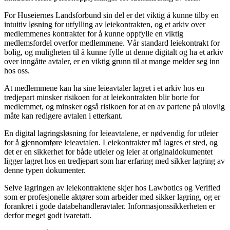
For Huseiernes Landsforbund sin del er det viktig å kunne tilby en
intuitiv løsning for utfylling av leiekontrakten, og et arkiv over
medlemmenes kontrakter for å kunne oppfylle en viktig
medlemsfordel overfor medlemmene. Vår standard leiekontrakt for
bolig, og muligheten til å kunne fylle ut denne digitalt og ha et arkiv
over inngåtte avtaler, er en viktig grunn til at mange melder seg inn
hos oss.
At medlemmene kan ha sine leieavtaler lagret i et arkiv hos en
tredjepart minsker risikoen for at leiekontrakten blir borte for
medlemmet, og minsker også risikoen for at en av partene på ulovlig
måte kan redigere avtalen i etterkant.
En digital lagringsløsning for leieavtalene, er nødvendig for utleier
for å gjennomføre leieavtalen. Leiekontrakter må lagres et sted, og
det er en sikkerhet for både utleier og leier at originaldokumentet
ligger lagret hos en tredjepart som har erfaring med sikker lagring av
denne typen dokumenter.
Selve lagringen av leiekontraktene skjer hos Lawbotics og Verified
som er profesjonelle aktører som arbeider med sikker lagring, og er
forankret i gode databehandleravtaler. Informasjonssikkerheten er
derfor meget godt ivaretatt.