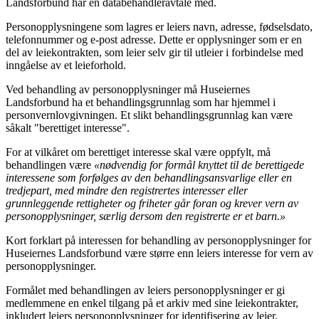
Landsforbund har en databehandleravtale med.
Personopplysningene som lagres er leiers navn, adresse, fødselsdato,
telefonnummer og e-post adresse. Dette er opplysninger som er en
del av leiekontrakten, som leier selv gir til utleier i forbindelse med
inngåelse av et leieforhold.
Ved behandling av personopplysninger må Huseiernes
Landsforbund ha et behandlingsgrunnlag som har hjemmel i
personvernlovgivningen. Et slikt behandlingsgrunnlag kan være
såkalt "berettiget interesse".
For at vilkåret om berettiget interesse skal være oppfylt, må
behandlingen være
«nødvendig for formål knyttet til de berettigede
interessene som forfølges av den behandlingsansvarlige eller en
tredjepart, med mindre den registrertes interesser eller
grunnleggende rettigheter og friheter går foran og krever vern av
personopplysninger, særlig dersom den registrerte er et barn.»
Kort forklart på interessen for behandling av personopplysninger for
Huseiernes Landsforbund være større enn leiers interesse for vern av
personopplysninger.
Formålet med behandlingen av leiers personopplysninger er gi
medlemmene en enkel tilgang på et arkiv med sine leiekontrakter,
inkludert leiers personopplysninger for identifisering av leier.