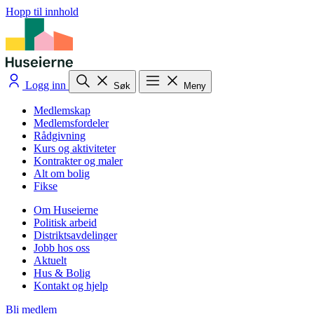
Hopp til innhold
Logg inn
Søk
Meny
Medlemskap
Medlemsfordeler
Rådgivning
Kurs og aktiviteter
Kontrakter og maler
Alt om bolig
Fikse
Om Huseierne
Politisk arbeid
Distriktsavdelinger
Jobb hos oss
Aktuelt
Hus & Bolig
Kontakt og hjelp
Bli medlem