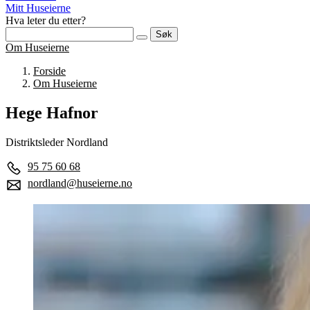
Mitt Huseierne
Hva leter du etter?
Søk
Om Huseierne
Forside
Om Huseierne
Hege Hafnor
Distriktsleder Nordland
95 75 60 68
nordland@huseierne.no