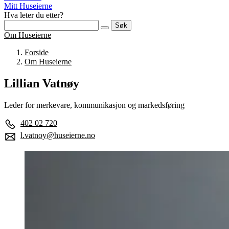
Mitt Huseierne
Hva leter du etter?
Søk
Om Huseierne
Forside
Om Huseierne
Lillian Vatnøy
Leder for merkevare, kommunikasjon og markedsføring
402 02 720
l.vatnoy@huseierne.no