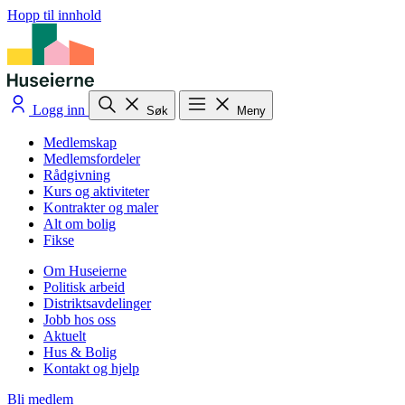
Hopp til innhold
Logg inn
Søk
Meny
Medlemskap
Medlemsfordeler
Rådgivning
Kurs og aktiviteter
Kontrakter og maler
Alt om bolig
Fikse
Om Huseierne
Politisk arbeid
Distriktsavdelinger
Jobb hos oss
Aktuelt
Hus & Bolig
Kontakt og hjelp
Bli medlem