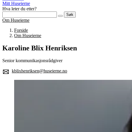
Mitt Huseierne
Hva leter du etter?
Søk
Om Huseierne
Forside
Om Huseierne
Karoline Blix Henriksen
Senior kommunikasjonsrådgiver
kblixhenriksen@huseierne.no