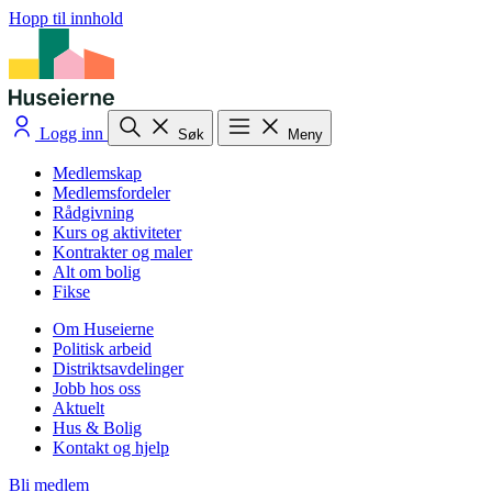
Hopp til innhold
Logg inn
Søk
Meny
Medlemskap
Medlemsfordeler
Rådgivning
Kurs og aktiviteter
Kontrakter og maler
Alt om bolig
Fikse
Om Huseierne
Politisk arbeid
Distriktsavdelinger
Jobb hos oss
Aktuelt
Hus & Bolig
Kontakt og hjelp
Bli medlem