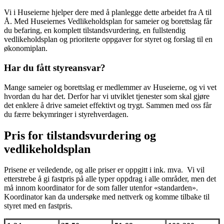
Vi i Huseierne hjelper dere med å planlegge dette arbeidet fra A til
Å. Med Huseiernes Vedlikeholdsplan for sameier og borettslag får
du befaring, en komplett tilstandsvurdering, en fullstendig
vedlikeholdsplan og prioriterte oppgaver for styret og forslag til en
økonomiplan.
Har du fått styreansvar?
Mange sameier og borettslag er medlemmer av Huseierne, og vi vet
hvordan du har det. Derfor har vi utviklet tjenester som skal gjøre
det enklere å drive sameiet effektivt og trygt. Sammen med oss får
du færre bekymringer i styrehverdagen.
Pris for tilstandsvurdering og
vedlikeholdsplan
Prisene er veiledende, og alle priser er oppgitt i ink. mva. Vi vil
etterstrebe å gi fastpris på alle typer oppdrag i alle områder, men det
må innom koordinator for de som faller utenfor «standarden».
Koordinator kan da undersøke med nettverk og komme tilbake til
styret med en fastpris.