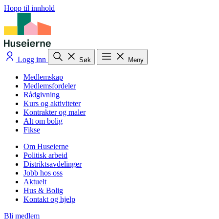
Hopp til innhold
Logg inn
Søk
Meny
Medlemskap
Medlemsfordeler
Rådgivning
Kurs og aktiviteter
Kontrakter og maler
Alt om bolig
Fikse
Om Huseierne
Politisk arbeid
Distriktsavdelinger
Jobb hos oss
Aktuelt
Hus & Bolig
Kontakt og hjelp
Bli medlem