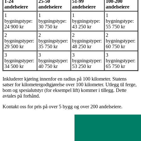
1-24
25-50
51-99
100-200
andelseiere
andelseiere
andelseiere
andelseiere
1
1
1
1
bygningstype:
bygningstype:
bygningstype:
bygningstype:
24 900 kr
30 750 kr
43 250 kr
55 750 kr
2
2
2
2
bygningstyper:
bygningstyper:
bygningstyper:
bygningstyper:
29 500 kr
35 750 kr
48 250 kr
60 750 kr
3
3
3
3
bygningstyper:
bygningstyper:
bygningstyper:
bygningstyper:
34 500 kr
40 750 kr
53 250 kr
65 750 kr
Inkluderer kjøring innenfor en radius på 100 kilometer. Statens
satser for kilometergodtgjørelse over 100 kilometer. Utlegg til ferge,
bom og spesialutstyr (for eksempel lift) kommer i tillegg. Dette
avtales på forhånd.
Kontakt oss for pris på over 5 bygg og over 200 andelseiere.