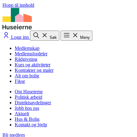
Hopp til innhold
Logg inn
Søk
Meny
Medlemskap
Medlemsfordeler
Rådgivning
Kurs og aktiviteter
Kontrakter og maler
Alt om bolig
Fikse
Om Huseierne
Politisk arbeid
Distriktsavdelinger
Jobb hos oss
Aktuelt
Hus & Bolig
Kontakt og hjelp
Bli medlem