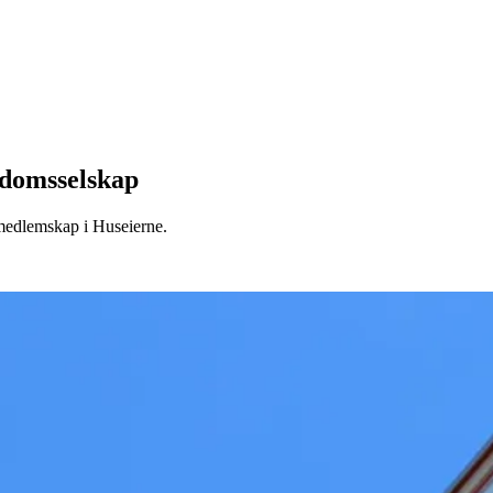
ndomsselskap
 medlemskap i Huseierne.