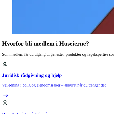
Hvorfor bli medlem i Huseierne?
Som medlem får du tilgang til tjenester, produkter og fagekspertise so
Juridisk rådgivning og hjelp
Veiledning i bolig og eiendomssaker – akkurat når du trenger det.