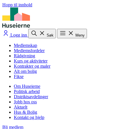
Hopp til innhold
Logg inn
Søk
Meny
Medlemskap
Medlemsfordeler
Rådgivning
Kurs og aktiviteter
Kontrakter og maler
Alt om bolig
Fikse
Om Huseierne
Politisk arbeid
Distriktsavdelinger
Jobb hos oss
Aktuelt
Hus & Bolig
Kontakt og hjelp
Bli medlem