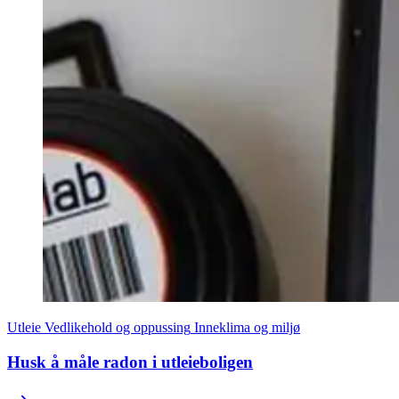
Utleie
Vedlikehold og oppussing
Inneklima og miljø
Husk å måle radon i utleieboligen