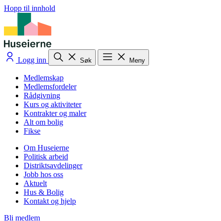
Hopp til innhold
Logg inn
Søk
Meny
Medlemskap
Medlemsfordeler
Rådgivning
Kurs og aktiviteter
Kontrakter og maler
Alt om bolig
Fikse
Om Huseierne
Politisk arbeid
Distriktsavdelinger
Jobb hos oss
Aktuelt
Hus & Bolig
Kontakt og hjelp
Bli medlem