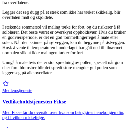
fra overflatene.
Legger det seg dugg på et strøk som ikke har tørket skikkelig, blir
overflaten matt og skjoldete.
I stekende sommersol vil maling tørke for fort, og du risikerer å få
solblærer. Det beste været er overskyet oppholdsvær. Hvis du bruker
en godværsperiode, er det en god tommelfingerregel å male etter
solen: Når den skinner på sørveggen, kan du begynne på østveggen.
Husk å vente til temperaturen i underlaget har gått ned til tilnærmet
normalen slik at ikke malingen tørker for fort.
Unngå å male hvis det er stor spredning av pollen, spesielt når gran
eller furu blomstrer blir det spredt store mengder gul pollen som
legger seg på alle overflater.
Medlemstjeneste
Vedlikeholdstjenesten Fikse
Med Fikse får du oversikt over hva som bør gjøres i eneboligen din,
og i hvilken rekkefølge.