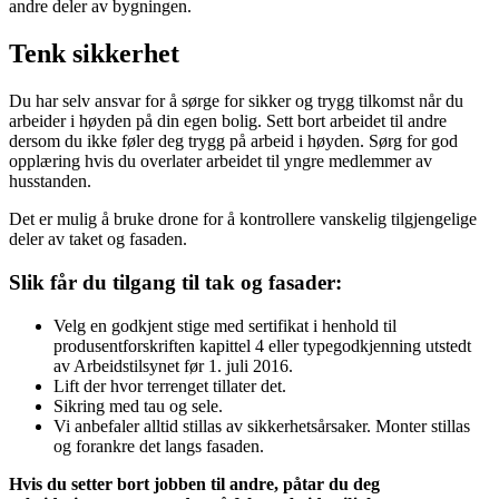
andre deler av bygningen.
Tenk sikkerhet
Du har selv ansvar for å sørge for sikker og trygg tilkomst når du
arbeider i høyden på din egen bolig. Sett bort arbeidet til andre
dersom du ikke føler deg trygg på arbeid i høyden. Sørg for god
opplæring hvis du overlater arbeidet til yngre medlemmer av
husstanden.
Det er mulig å bruke drone for å kontrollere vanskelig tilgjengelige
deler av taket og fasaden.
Slik får du tilgang til tak og fasader:
Velg en godkjent stige med sertifikat i henhold til
produsentforskriften kapittel 4 eller typegodkjenning utstedt
av Arbeidstilsynet før 1. juli 2016.
Lift der hvor terrenget tillater det.
Sikring med tau og sele.
Vi anbefaler alltid stillas av sikkerhetsårsaker. Monter stillas
og forankre det langs fasaden.
Hvis du setter bort jobben til andre, påtar du deg