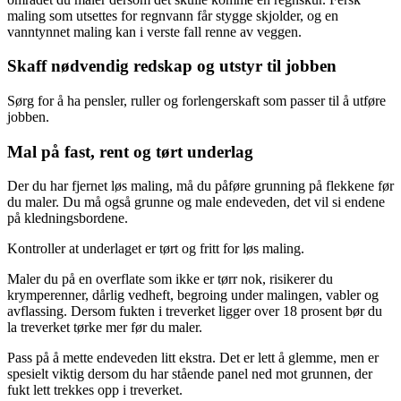
maling som utsettes for regnvann får stygge skjolder, og en
vanntynnet maling kan i verste fall renne av veggen.
Skaff nødvendig redskap og utstyr til jobben
Sørg for å ha pensler, ruller og forlengerskaft som passer til å utføre
jobben.
Mal på fast, rent og tørt underlag
Der du har fjernet løs maling, må du påføre grunning på flekkene før
du maler. Du må også grunne og male endeveden, det vil si endene
på kledningsbordene.
Kontroller at underlaget er tørt og fritt for løs maling.
Maler du på en overflate som ikke er tørr nok, risikerer du
krymperenner, dårlig vedheft, begroing under malingen, vabler og
avflassing. Dersom fukten i treverket ligger over 18 prosent bør du
la treverket tørke mer før du maler.
Pass på å mette endeveden litt ekstra. Det er lett å glemme, men er
spesielt viktig dersom du har stående panel ned mot grunnen, der
fukt lett trekkes opp i treverket.