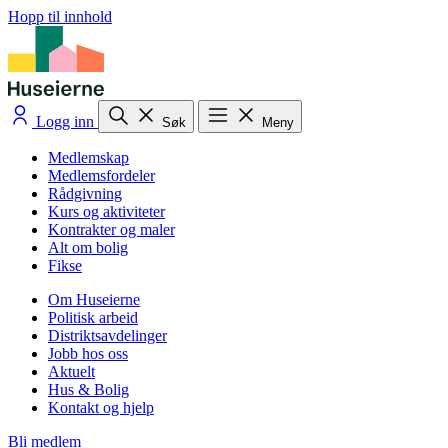
Hopp til innhold
Logg inn
Søk
Meny
Medlemskap
Medlemsfordeler
Rådgivning
Kurs og aktiviteter
Kontrakter og maler
Alt om bolig
Fikse
Om Huseierne
Politisk arbeid
Distriktsavdelinger
Jobb hos oss
Aktuelt
Hus & Bolig
Kontakt og hjelp
Bli medlem