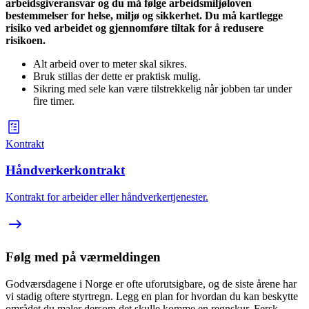
arbeidsgiveransvar og du må følge arbeidsmiljøloven
bestemmelser for helse, miljø og sikkerhet. Du må kartlegge
risiko ved arbeidet og gjennomføre tiltak for å redusere
risikoen.
Alt arbeid over to meter skal sikres.
Bruk stillas der dette er praktisk mulig.
Sikring med sele kan være tilstrekkelig når jobben tar under
fire timer.
Kontrakt
Håndverkerkontrakt
Kontrakt for arbeider eller håndverkertjenester.
Følg med på værmeldingen
Godværsdagene i Norge er ofte uforutsigbare, og de siste årene har
vi stadig oftere styrtregn. Legg en plan for hvordan du kan beskytte
området du maler dersom det skulle komme en regnskur. Fersk