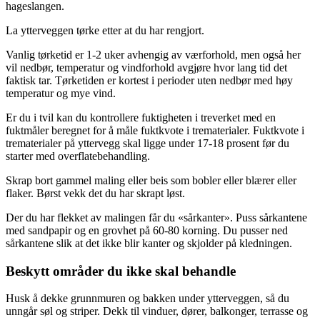
hageslangen.
La ytterveggen tørke etter at du har rengjort.
Vanlig tørketid er 1-2 uker avhengig av værforhold, men også her
vil nedbør, temperatur og vindforhold avgjøre hvor lang tid det
faktisk tar. Tørketiden er kortest i perioder uten nedbør med høy
temperatur og mye vind.
Er du i tvil kan du kontrollere fuktigheten i treverket med en
fuktmåler beregnet for å måle fuktkvote i trematerialer. Fuktkvote i
trematerialer på yttervegg skal ligge under 17-18 prosent før du
starter med overflatebehandling.
Skrap bort gammel maling eller beis som bobler eller blærer eller
flaker. Børst vekk det du har skrapt løst.
Der du har flekket av malingen får du «sårkanter». Puss sårkantene
med sandpapir og en grovhet på 60-80 korning. Du pusser ned
sårkantene slik at det ikke blir kanter og skjolder på kledningen.
Beskytt områder du ikke skal behandle
Husk å dekke grunnmuren og bakken under ytterveggen, så du
unngår søl og striper. Dekk til vinduer, dører, balkonger, terrasse og