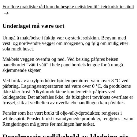
For flere praktiske råd kan du besøke nettsiden til Treteknisk institutt
Underlaget må være tørt
Unngå å male/beise i fuktig vær og sterkt solskinn. Begynn med
vest- og nordvendte vegger om morgenen, og følg om mulig etter
sola rundt huset.
Mal/beis veggen ovenfra og ned. Ved beising påføres beisen
panelbordet ”vått i vått” i hele panelbordets lengde for å unngå
skjemmende skjøter.
Ved bruk av akrylprodukter bør temperaturen være over 8 °C ved
påføring. Lagringstemperaturen må være over 0 °C, da produktene
ikke tåler frost. Alkydproduktene kan teoretisk påføres ved
kuldegrader. Det anbefales ikke, da fuktighet i trevirkets overflate er
frosset, slik at vedheften av overflatebehandlingen kan påvirkes.
Pensler som har vært brukt til olje-/alkydprodukter, rengjøres i
white-spirit. Pensler brukt i vanntynnede produkter, rengjøres i vann.
Rengjøringen må gjøres før malingen har tørket.
Regelmessig vedlikehold av kledning gir