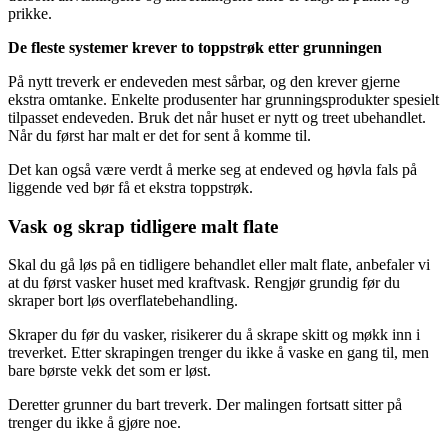
prikke.
De fleste systemer krever to toppstrøk etter grunningen
På nytt treverk er endeveden mest sårbar, og den krever gjerne
ekstra omtanke. Enkelte produsenter har grunningsprodukter spesielt
tilpasset endeveden. Bruk det når huset er nytt og treet ubehandlet.
Når du først har malt er det for sent å komme til.
Det kan også være verdt å merke seg at endeved og høvla fals på
liggende ved bør få et ekstra toppstrøk.
Vask og skrap tidligere malt flate
Skal du gå løs på en tidligere behandlet eller malt flate, anbefaler vi
at du først vasker huset med kraftvask. Rengjør grundig før du
skraper bort løs overflatebehandling.
Skraper du før du vasker, risikerer du å skrape skitt og møkk inn i
treverket. Etter skrapingen trenger du ikke å vaske en gang til, men
bare børste vekk det som er løst.
Deretter grunner du bart treverk. Der malingen fortsatt sitter på
trenger du ikke å gjøre noe.