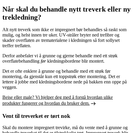
Når skal du behandle nytt treverk eller ny
trekledning?
Alt nytt treverk som ikke er impregnert bør behandles så raskt som
mulig, og helst innen tre uker. UV-stråler bryter ned trefibre og
skader overflaten av trematerialene i kledningen så fort sollyset
treffer treflaten.
Derfor anbefaler vi å grunne og gjerne behandle med ett strøk
overflatebehandling
før
kledningsbordene blir montert.
Det er ofte enklere å grunne og behandle med ett strøk før
montering, da gjenstår kun ett toppstrøk etter montering. Det er
lettere å jobbe med kledningsbordene nede på bakken enn oppe på
veggen.
Beise eller male? Vi hjelper deg med å forstå hvordan ulike
produkter fungerer og hvordan du bruker dem.
Vent til treverket er tørt nok
Skal du montere impregnert trevirke, må du vente med å grunne og
behandle treverket til det er tilstrekkelig tørt. Impregnert treverk blir