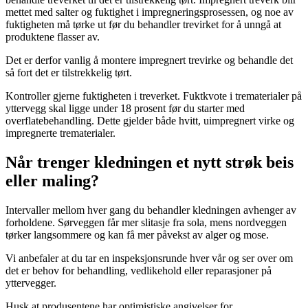
mettet med salter og fuktighet i impregneringsprosessen, og noe av
fuktigheten må tørke ut før du behandler trevirket for å unngå at
produktene flasser av.
Det er derfor vanlig å montere impregnert trevirke og behandle det
så fort det er tilstrekkelig tørt.
Kontroller gjerne fuktigheten i treverket. Fuktkvote i trematerialer på
yttervegg skal ligge under 18 prosent før du starter med
overflatebehandling. Dette gjelder både hvitt, uimpregnert virke og
impregnerte trematerialer.
Når trenger kledningen et nytt strøk beis
eller maling?
Intervaller mellom hver gang du behandler kledningen avhenger av
forholdene. Sørveggen får mer slitasje fra sola, mens nordveggen
tørker langsommere og kan få mer påvekst av alger og mose.
Vi anbefaler at du tar en inspeksjonsrunde hver vår og ser over om
det er behov for behandling, vedlikehold eller reparasjoner på
yttervegger.
Husk at produsentene har optimistiske angivelser for