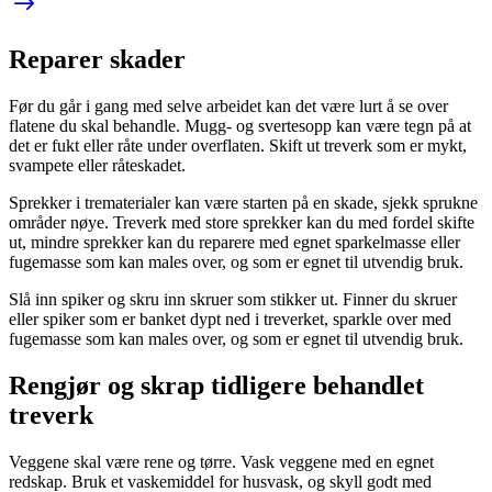
Reparer skader
Før du går i gang med selve arbeidet kan det være lurt å se over
flatene du skal behandle. Mugg- og svertesopp kan være tegn på at
det er fukt eller råte under overflaten. Skift ut treverk som er mykt,
svampete eller råteskadet.
Sprekker i trematerialer kan være starten på en skade, sjekk sprukne
områder nøye. Treverk med store sprekker kan du med fordel skifte
ut, mindre sprekker kan du reparere med egnet sparkelmasse eller
fugemasse som kan males over, og som er egnet til utvendig bruk.
Slå inn spiker og skru inn skruer som stikker ut. Finner du skruer
eller spiker som er banket dypt ned i treverket, sparkle over med
fugemasse som kan males over, og som er egnet til utvendig bruk.
Rengjør og skrap tidligere behandlet
treverk
Veggene skal være rene og tørre. Vask veggene med en egnet
redskap. Bruk et vaskemiddel for husvask, og skyll godt med