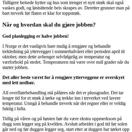
Tidligere beisede hytter og hus som trenger et nytt strøk skal også
vaskes godt, og løstsittende beis skrapes av. Deretter grunner man på
bart treverk før flaten er klar for toppstrøk.
Når og hvordan skal du gjøre jobben?
God planlegging er halve jobben!
I Norge er det vanligvis bare mulig å rengjøre og behandle
trekledning på yttervegger i sommerhalvåret eller perioden april til
oktober, men dette avhenger selvfølgelig av temperatur og
værforhold på stedet. Temperaturen må være over null grader når du
starter jobben.
Det aller beste været for å rengjøre ytterveggene er overskyet
med lett nedbør.
All overflatebehandling må påføres når det er plussgrader. Det tar
lengre tid for et strøk å tørke og trekke inn i treverket ved lavere
temperatur. Unngå å behandle treverk når det regner eller er veldig
fuktig i lufta.
Tidlig på våren og på høsten bør du være ekstra oppmerksom på
dugg som legger seg på kvelden. Avslutt arbeidet i god tid før solen
går ned og før duggen legger seg, start etter at duggen har tørket opp