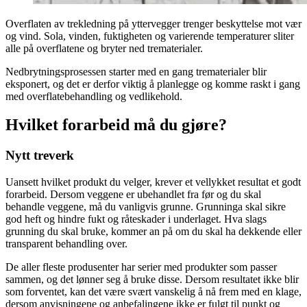
Overflaten av trekledning på yttervegger trenger beskyttelse mot vær
og vind. Sola, vinden, fuktigheten og varierende temperaturer sliter
alle på overflatene og bryter ned trematerialer.
Nedbrytningsprosessen starter med en gang trematerialer blir
eksponert, og det er derfor viktig å planlegge og komme raskt i gang
med overflatebehandling og vedlikehold.
Hvilket forarbeid må du gjøre?
Nytt treverk
Uansett hvilket produkt du velger, krever et vellykket resultat et godt
forarbeid. Dersom veggene er ubehandlet fra før og du skal
behandle veggene, må du vanligvis grunne. Grunninga skal sikre
god heft og hindre fukt og råteskader i underlaget. Hva slags
grunning du skal bruke, kommer an på om du skal ha dekkende eller
transparent behandling over.
De aller fleste produsenter har serier med produkter som passer
sammen, og det lønner seg å bruke disse. Dersom resultatet ikke blir
som forventet, kan det være svært vanskelig å nå frem med en klage,
dersom anvisningene og anbefalingene ikke er fulgt til punkt og