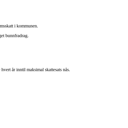
domsskatt i kommunen.
get bunnfradrag.
vert år inntil maksimal skattesats nås.