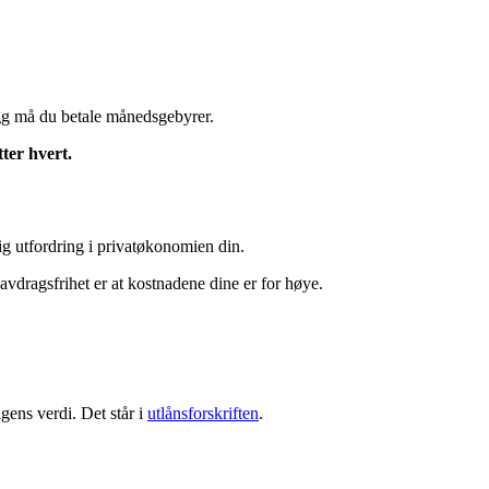
legg må du betale månedsgebyrer.
tter hvert.
ig utfordring i privatøkonomien din.
vdragsfrihet er at kostnadene dine er for høye.
gens verdi. Det står i
utlånsforskriften
.