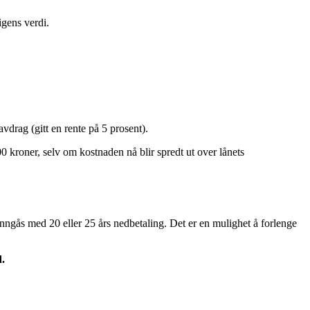
igens verdi.
avdrag (gitt en rente på 5 prosent).
0 kroner, selv om kostnaden nå blir spredt ut over lånets
 inngås med 20 eller 25 års nedbetaling. Det er en mulighet å forlenge
d.