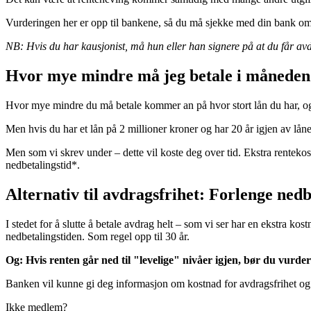
Vurderingen her er opp til bankene, så du må sjekke med din bank om d
NB: Hvis du har kausjonist, må hun eller han signere på at du får avd
Hvor mye mindre må jeg betale i måneden
Hvor mye mindre du må betale kommer an på hvor stort lån du har, og 
Men hvis du har et lån på 2 millioner kroner og har 20 år igjen av låne
Men som vi skrev under – dette vil koste deg over tid. Ekstra rentekos
nedbetalingstid*.
Alternativ til avdragsfrihet: Forlenge nedb
I stedet for å slutte å betale avdrag helt – som vi ser har en ekstra k
nedbetalingstiden. Som regel opp til 30 år.
Og: Hvis renten går ned til "levelige" nivåer igjen, bør du vurdere
Banken vil kunne gi deg informasjon om kostnad for avdragsfrihet og e
Ikke medlem?