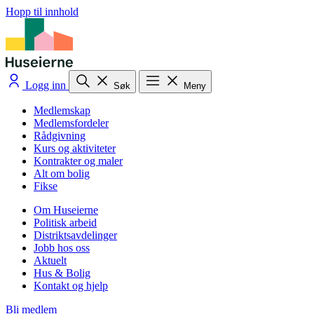
Hopp til innhold
Logg inn
Søk
Meny
Medlemskap
Medlemsfordeler
Rådgivning
Kurs og aktiviteter
Kontrakter og maler
Alt om bolig
Fikse
Om Huseierne
Politisk arbeid
Distriktsavdelinger
Jobb hos oss
Aktuelt
Hus & Bolig
Kontakt og hjelp
Bli medlem