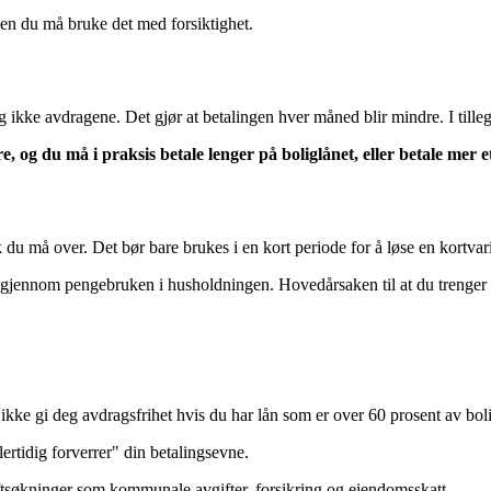
en du må bruke det med forsiktighet.
og ikke avdragene. Det gjør at betalingen hver måned blir mindre. I til
, og du må i praksis betale lenger på boliglånet, eller betale mer e
du må over. Det bør bare brukes i en kort periode for å løse en kortvar
igjennom pengebruken i husholdningen. Hovedårsaken til at du trenger a
ke gi deg avdragsfrihet hvis du har lån som er over 60 prosent av boli
ertidig forverrer" din betalingsevne.
tsøkninger som kommunale avgifter, forsikring og eiendomsskatt.