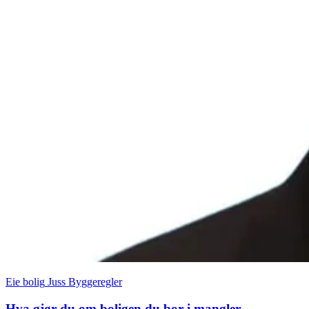
Eie bolig
Juss
Byggeregler
Hva gjør du om boligen du bor i mangler