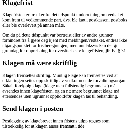
Klagefrist
Klagefristen er tre uker fra det tidspunkt underretning om vedtaket
kom frem til vedkommende part, dvs. ble lagt i postkassen, postboks
eller ble overlevert på annen måte.
Om du på dette tidspunkt var bortreist eller av andre grunner
forhindret fra å gjøre deg kjent med meldingen/vedtaket, endres ikke
utgangspunktet for fristberegningen, men unntaksvis kan det gi
grunnlag for oppreisning for oversittelse av klagefristen, jfr. fvl § 31.
Klagen må være skriftlig
Klagen fremsettes skriftlig. Muntlig klage kan fremsettes ved at
erklæringen settes opp skriftlig av vedkommende forvaltningsorgan.
Såkalt foreløpig klage (klage uten fullstendig begrunnelse) må
avsendes innen klagefristen, og en nærmere begrunnet klage må
ettersendes uten ugrunnet opphold/før klagen tas til behandling.
Send klagen i posten
Postlegging av klagebrevet innen fristens utløp regnes som
tilstrekkelig for at klagen anses fremsatt i tide.