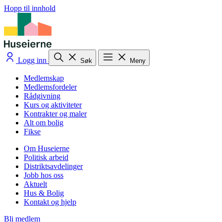
Hopp til innhold
Logg inn
Søk
Meny
Medlemskap
Medlemsfordeler
Rådgivning
Kurs og aktiviteter
Kontrakter og maler
Alt om bolig
Fikse
Om Huseierne
Politisk arbeid
Distriktsavdelinger
Jobb hos oss
Aktuelt
Hus & Bolig
Kontakt og hjelp
Bli medlem