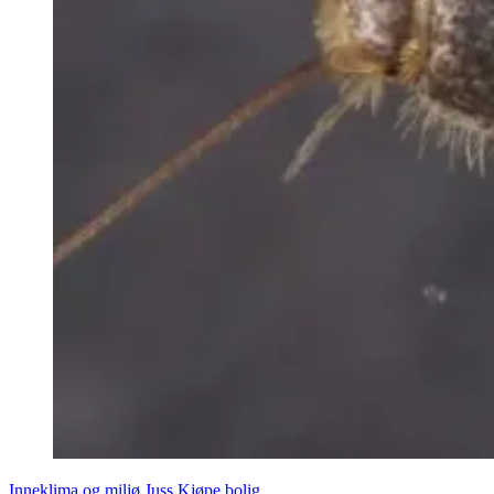
Inneklima og miljø
Juss
Kjøpe bolig