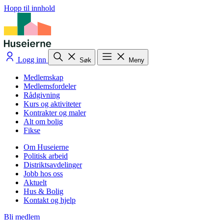
Hopp til innhold
Logg inn
Søk
Meny
Medlemskap
Medlemsfordeler
Rådgivning
Kurs og aktiviteter
Kontrakter og maler
Alt om bolig
Fikse
Om Huseierne
Politisk arbeid
Distriktsavdelinger
Jobb hos oss
Aktuelt
Hus & Bolig
Kontakt og hjelp
Bli medlem