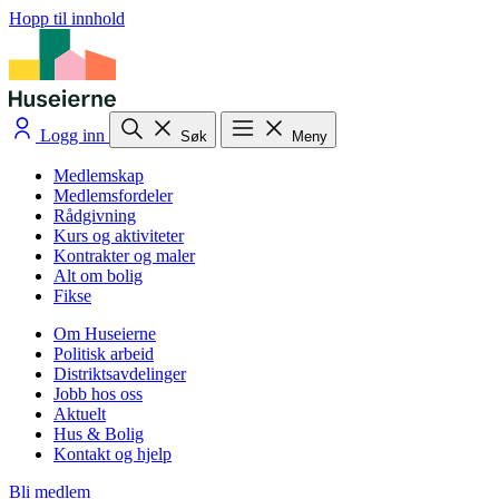
Hopp til innhold
Logg inn
Søk
Meny
Medlemskap
Medlemsfordeler
Rådgivning
Kurs og aktiviteter
Kontrakter og maler
Alt om bolig
Fikse
Om Huseierne
Politisk arbeid
Distriktsavdelinger
Jobb hos oss
Aktuelt
Hus & Bolig
Kontakt og hjelp
Bli medlem