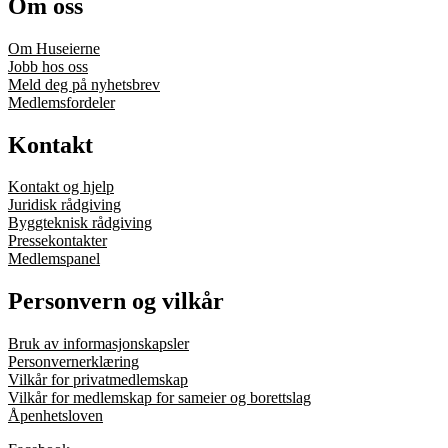
Om oss
Om Huseierne
Jobb hos oss
Meld deg på nyhetsbrev
Medlemsfordeler
Kontakt
Kontakt og hjelp
Juridisk rådgiving
Byggteknisk rådgiving
Pressekontakter
Medlemspanel
Personvern og vilkår
Bruk av informasjonskapsler
Personvernerklæring
Vilkår for privatmedlemskap
Vilkår for medlemskap for sameier og borettslag
Åpenhetsloven