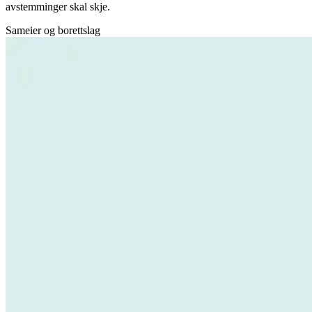
avstemminger skal skje.
Sameier og borettslag