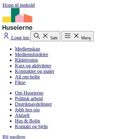
Hopp til innhold
Logg inn
Søk
Meny
Medlemskap
Medlemsfordeler
Rådgivning
Kurs og aktiviteter
Kontrakter og maler
Alt om bolig
Fikse
Om Huseierne
Politisk arbeid
Distriktsavdelinger
Jobb hos oss
Aktuelt
Hus & Bolig
Kontakt og hjelp
Bli medlem