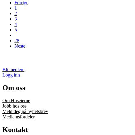
Forrige
1
2
3
4
5
28
Neste
Bli medlem
Logg inn
Om oss
Om Huseierne
Jobb hos oss
Meld deg på nyhetsbrev
Medlemsfordeler
Kontakt