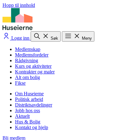
Hopp til innhold
Logg inn
Søk
Meny
Medlemskap
Medlemsfordeler
Rådgivning
Kurs og aktiviteter
Kontrakter og maler
Alt om bolig
Fikse
Om Huseierne
Politisk arbeid
Distriktsavdelinger
Jobb hos oss
Aktuelt
Hus & Bolig
Kontakt og hjelp
Bli medlem