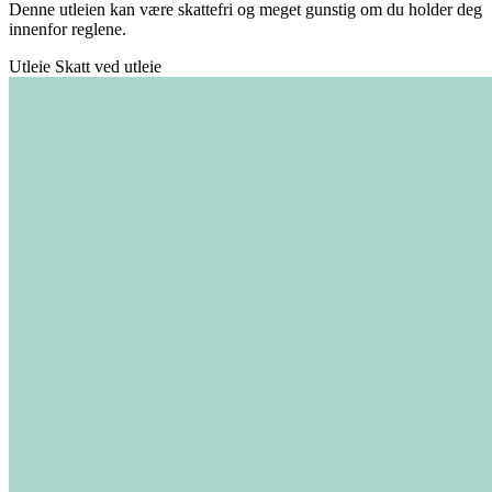
Denne utleien kan være skattefri og meget gunstig om du holder deg
innenfor reglene.
Utleie
Skatt ved utleie