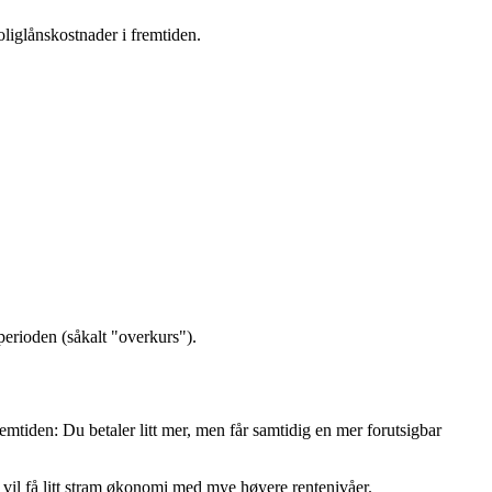
boliglånskostnader i fremtiden.
 perioden (såkalt "overkurs").
fremtiden: Du betaler litt mer, men får samtidig en mer forutsigbar
m vil få litt stram økonomi med mye høyere rentenivåer.