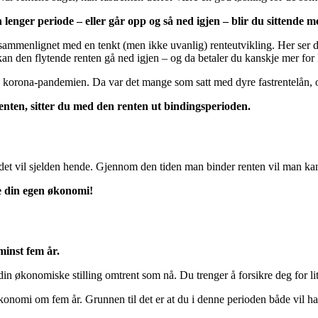
n lenger periode – eller går opp og så ned igjen – blir du sittende m
 sammenlignet med en tenkt (men ikke uvanlig) renteutvikling. Her ser du a
an den flytende renten gå ned igjen – og da betaler du kanskje mer for 
v korona-pandemien. Da var det mange som satt med dyre fastrentelån, 
enten, sitter du med den renten ut bindingsperioden.
t vil sjelden hende. Gjennom den tiden man binder renten vil man kanskje 
re din egen økonomi!
minst fem år.
in økonomiske stilling omtrent som nå. Du trenger å forsikre deg for litt
nomi om fem år. Grunnen til det er at du i denne perioden både vil ha b