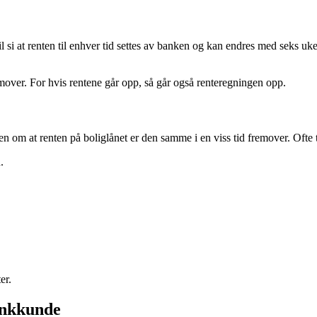
l si at renten til enhver tid settes av banken og kan endres med seks uke
emover. For hvis rentene går opp, så går også renteregningen opp.
 om at renten på boliglånet er den samme i en viss tid fremover. Ofte tre
.
er.
bankkunde