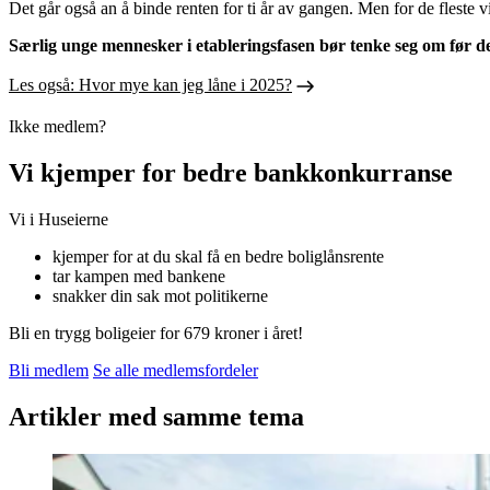
Det går også an å binde renten for ti år av gangen. Men for de fleste v
Særlig unge mennesker i etableringsfasen bør tenke seg om før de
Les også: Hvor mye kan jeg låne i 2025?
Ikke medlem?
Vi kjemper for bedre bankkonkurranse
Vi i Huseierne
kjemper for at du skal få en bedre boliglånsrente
tar kampen med bankene
snakker din sak mot politikerne
Bli en trygg boligeier for 679 kroner i året!
Bli medlem
Se alle medlemsfordeler
Artikler med samme tema