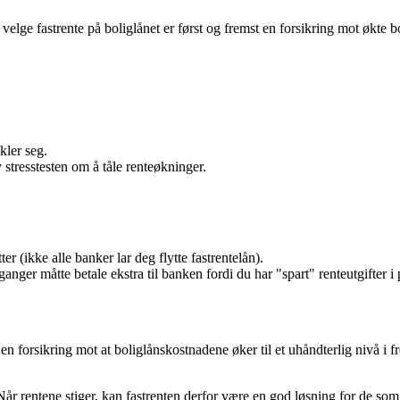
å velge fastrente på boliglånet er først og fremst en forsikring mot økte 
kler seg.
stresstesten om å tåle renteøkninger.
ter (ikke alle banker lar deg flytte fastrentelån).
nger måtte betale ekstra til banken fordi du har "spart" renteutgifter i
t en forsikring mot at boliglånskostnadene øker til et uhåndterlig nivå i 
. Når rentene stiger, kan fastrenten derfor være en god løsning for de so