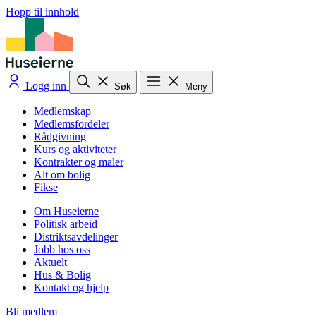
Hopp til innhold
Logg inn
Søk
Meny
Medlemskap
Medlemsfordeler
Rådgivning
Kurs og aktiviteter
Kontrakter og maler
Alt om bolig
Fikse
Om Huseierne
Politisk arbeid
Distriktsavdelinger
Jobb hos oss
Aktuelt
Hus & Bolig
Kontakt og hjelp
Bli medlem