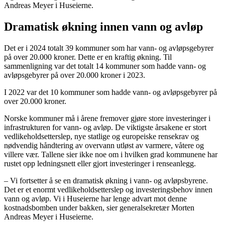
Andreas Meyer i Huseierne.
Dramatisk økning innen vann og avløp
Det er i 2024 totalt 39 kommuner som har vann- og avløpsgebyrer
på over 20.000 kroner. Dette er en kraftig økning. Til
sammenligning var det totalt 14 kommuner som hadde vann- og
avløpsgebyrer på over 20.000 kroner i 2023.
I 2022 var det 10 kommuner som hadde vann- og avløpsgebyrer på
over 20.000 kroner.
Norske kommuner må i årene fremover
gjøre store investeringer i
infrastrukturen
for vann- og avløp.
De viktigste årsakene er s
tort
vedlikeholdsetterslep,
nye
statlige og europeiske
rensekrav og
nødvendig håndtering av overvann utløst av
varmere, våtere og
villere vær.
Tallene sier ikke noe om i hvilken grad kommunene har
rustet opp ledningsnett eller gjort investeringer i renseanlegg.
– Vi fortsetter å se en dramatisk økning i vann- og avløpsbyrene.
Det er et enormt vedlikeholdsetterslep og investeringsbehov innen
vann og avløp. Vi i Huseierne har lenge advart mot denne
kostnadsbomben under bakken, sier generalsekretær Morten
Andreas Meyer i Huseierne.