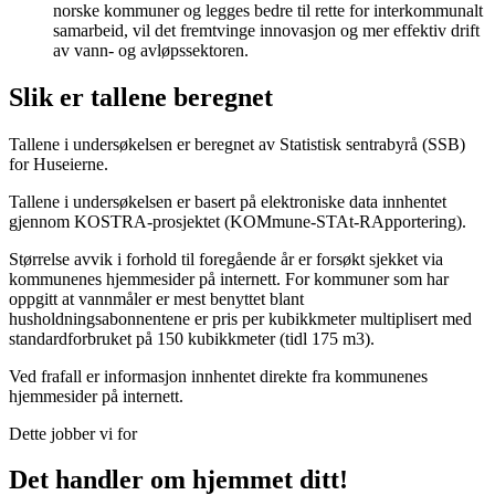
norske kommuner og legges bedre til rette for interkommunalt
samarbeid, vil det fremtvinge innovasjon og mer effektiv drift
av vann- og avløpssektoren.
Slik er tallene beregnet
Tallene i undersøkelsen er beregnet av Statistisk sentrabyrå (SSB)
for Huseierne.
Tallene i undersøkelsen er basert på elektroniske data innhentet
gjennom KOSTRA-prosjektet (KOMmune-STAt-RApportering).
Størrelse avvik i forhold til foregående år er forsøkt sjekket via
kommunenes hjemmesider på internett. For kommuner som har
oppgitt at vannmåler er mest benyttet blant
husholdningsabonnentene er pris per kubikkmeter multiplisert med
standardforbruket på 150 kubikkmeter (tidl 175 m3).
Ved frafall er informasjon innhentet direkte fra kommunenes
hjemmesider på internett.
Dette jobber vi for
Det handler om hjemmet ditt!