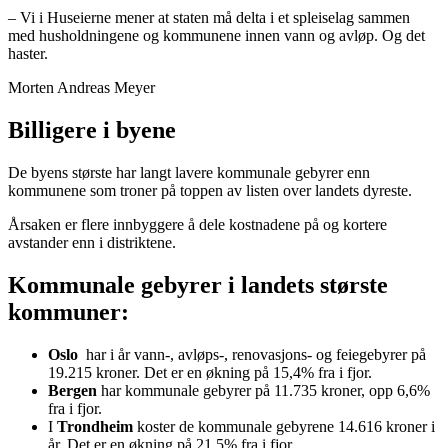
– Vi i Huseierne mener at staten må delta i et spleiselag sammen
med husholdningene og kommunene innen vann og avløp. Og det
haster.
Morten Andreas Meyer
Billigere i byene
De byens største har langt lavere kommunale gebyrer enn
kommunene som troner på toppen av listen over landets dyreste.
Årsaken er flere innbyggere å dele kostnadene på og kortere
avstander enn i distriktene.
Kommunale gebyrer i landets største
kommuner:
Oslo
har i år vann-, avløps-, renovasjons- og feiegebyrer på
19.215 kroner. Det er en økning på 15,4% fra i fjor.
Bergen
har kommunale gebyrer på 11.735 kroner, opp 6,6%
fra i fjor.
I
Trondheim
koster de kommunale gebyrene 14.616 kroner i
år. Det er en økning på 21,5% fra i fjor.