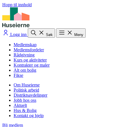
Hopp til innhold
Logg inn
Søk
Meny
Medlemskap
Medlemsfordeler
Rådgivning
Kurs og aktiviteter
Kontrakter og maler
Alt om bolig
Fikse
Om Huseierne
Politisk arbeid
Distriktsavdelinger
Jobb hos oss
Aktuelt
Hus & Bolig
Kontakt og hjelp
Bli medlem