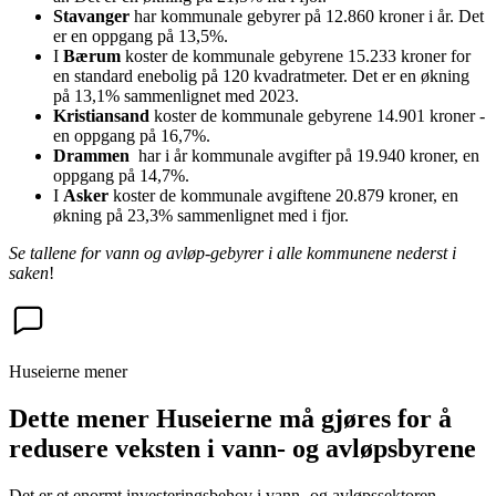
Stavanger
har kommunale gebyrer på 12.860 kroner i år. Det
er en oppgang på 13,5%.
I
Bærum
koster de kommunale gebyrene 15.233 kroner for
en standard enebolig på 120 kvadratmeter. Det er en økning
på 13,1% sammenlignet med 2023.
Kristiansand
koster de kommunale gebyrene 14.901 kroner -
en oppgang på 16,7%.
Drammen
har i år kommunale avgifter på 19.940 kroner, en
oppgang på 14,7%.
I
Asker
koster de kommunale avgiftene 20.879 kroner, en
økning på 23,3% sammenlignet med i fjor.
Se tallene for vann og avløp-gebyrer i alle kommunene nederst i
saken
!
Huseierne mener
Dette mener Huseierne må gjøres for å
redusere veksten i vann- og avløpsbyrene
Det er et enormt investeringsbehov i vann- og avløpssektoren.