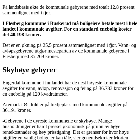
På landsbasis økte de kommunale gebyrene med totalt 12,8 prosent
sammenlignet med i fjor.
I Flesberg kommune i Buskerud må boligeiere betale mest i hele
landet i kommunale avgifter. For en standard enebolig koster
det 40.198 kroner.
Det er en økning på 25,5 prosent sammenlignet med i fjor. Vann- og
avløpsgebyrene utgjør mesteparten av de kommunale gebyrene i
Flesberg med 35.269 kroner.
Skyhøye gebyrer
Engerdal kommune i Innlandet har de nest høyeste kommunale
avgifter for vann, avløp, renovasjon og feiing på 36.733 kroner for
en enebolig på 120 kvadratmeter.
Aremark i Østfold er på tredjeplass med kommunale avgifter på
36.191 kroner.
-Gebyrene i de dyreste kommunene er skyhøye. Mange
husholdninger er hardt presset økonomisk på grunn av høye
rentekostnader og høy prisstigning. Det er grenser for hvor høye
utgifter en vanlig boligeier kan tåle, sier generalsekretær Morten