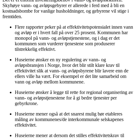
Skyhøye vann- og avløpsgebyrer er allerede i ferd med å bli en
kostnadsbombe for vanlige husholdninger, og gebyrene vil stige i
fremtiden.
Flere rapporter peker på at
effektivitetspotensialet innen vann
og avløp er
i hvert fall
på over
25 prosent.
Kommunen har
monopol på vann- og avløpstjenestene, og i dag er det
kommunen som vurderer tjenestene som produserer
tilstrekkelig effektivt.
Huseierne ønsker en ny regulering av vann- og
avløpsbransjen i Norge, hvor det blir stilt klare krav til
effektivitet
slik at vann- og avløpsbyrene blir lavere enn de
ellers ville ha vært. For eksempel er det lite samarbeid om
vann og avløp mellom kommunene.
Huseierne ønsker å legge til rette for regional organisering
av
vann- og avløpstjenestene for å gi bedre tjenester per
gebyrkrone.
Huseierne mener også at det snarest mulig bør etableres
måling av kommunenes/de interkommunale selskapenes
effektivitet.​
Huseierne mener at dersom det stilles effektivitetskrav til